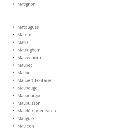
Matignon
Matougues
Matour
Matra
Matringhem
Matzenheim
Maubec
Maubec
Maubert-Fontaine
Maubeuge
Maubourguet
Maubuisson
Maudétour-en-Vexin
Mauguio
Mauléon