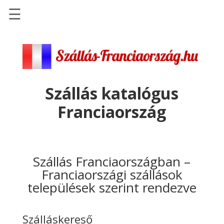
☰
Főoldal
Szállások
-
Szállásinfo.eu
Szállás katalógus
Repülőjegy
Franciaország
pénzvisszatérítéssel
Autóbérlés
-
Discover
Szállás Franciaországban –
Cars
Franciaországi szállások
települések szerint rendezve
Transzfer
-
Kiwi
Szálláskereső
Taxi