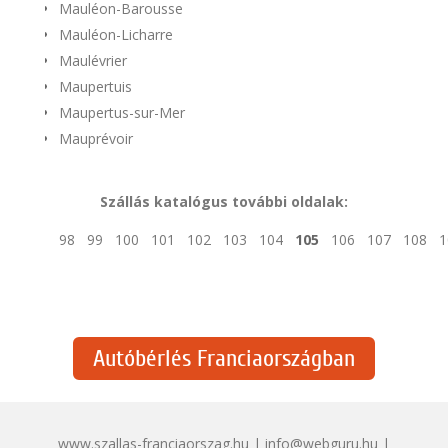
Mauléon-Barousse
Mauléon-Licharre
Maulévrier
Maupertuis
Maupertus-sur-Mer
Mauprévoir
Szállás katalógus további oldalak:
98
99
100
101
102
103
104
105
106
107
108
1
Autóbérlés Franciaországban
www.szallas-franciaorszag.hu | info@webguru.hu |