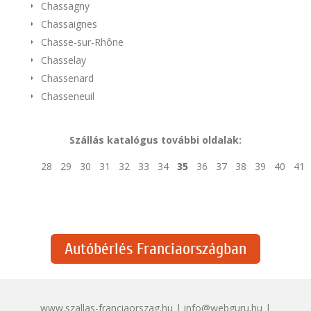
Chassagny
Chassaignes
Chasse-sur-Rhône
Chasselay
Chassenard
Chasseneuil
Szállás katalógus további oldalak:
28
29
30
31
32
33
34
35
36
37
38
39
40
41
Autóbérlés Franciaországban
www.szallas-franciaorszag.hu | info@webguru.hu |