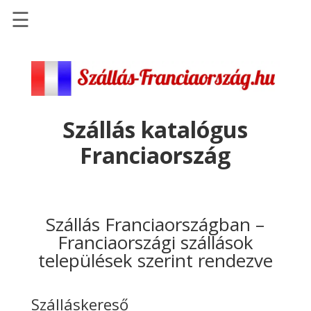
☰
Főoldal
Szállások
-
Szállásinfo.eu
Szállás katalógus
Repülőjegy
Franciaország
pénzvisszatérítéssel
Autóbérlés
-
Discover
Szállás Franciaországban –
Cars
Franciaországi szállások
települések szerint rendezve
Transzfer
-
Kiwi
Szálláskereső
Taxi