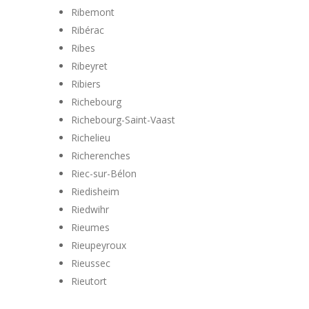
Ribemont
Ribérac
Ribes
Ribeyret
Ribiers
Richebourg
Richebourg-Saint-Vaast
Richelieu
Richerenches
Riec-sur-Bélon
Riedisheim
Riedwihr
Rieumes
Rieupeyroux
Rieussec
Rieutort