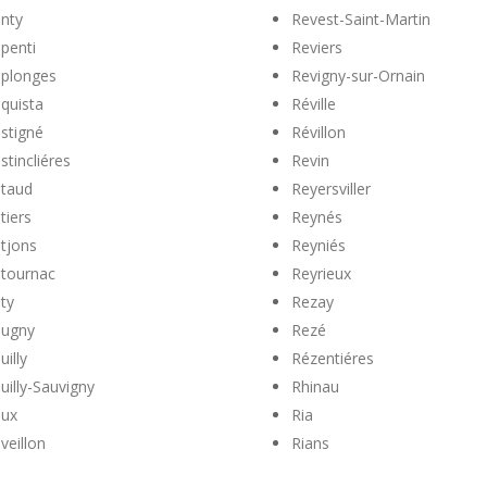
nty
Revest-Saint-Martin
penti
Reviers
plonges
Revigny-sur-Ornain
quista
Réville
stigné
Révillon
stincliéres
Revin
taud
Reyersviller
tiers
Reynés
tjons
Reyniés
tournac
Reyrieux
ty
Rezay
ugny
Rezé
uilly
Rézentiéres
uilly-Sauvigny
Rhinau
ux
Ria
veillon
Rians