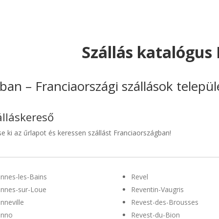
Szállás katalógus
ban – Franciaországi szállások telepü
álláskereső
se ki az űrlapot és keressen szállást Franciaországban!
nnes-les-Bains
Revel
nnes-sur-Loue
Reventin-Vaugris
nneville
Revest-des-Brousses
enno
Revest-du-Bion