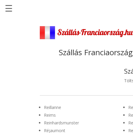
☰
Főoldal
Szállások
-
Szállásinfo.eu
Szállás Franciaország
Repülőjegy
pénzvisszatérítéssel
Sz
Autóbérlés
Tölt
-
Discover
Cars
Reillanne
Re
Transzfer
Reims
Re
-
Reinhardsmunster
Re
Kiwi
Taxi
Réjaumont
R