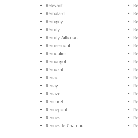
Relevant
Re
Rémalard
Re
Remigny
Re
Rémilly
Ré
Remilly-Aillicourt
Re
Remiremont
Re
Remoulins
Ré
Remungol
Re
Rémuzat
Re
Renac
Re
Renay
Ré
Renazé
Re
Rencurel
Re
Rennepont
Re
Rennes
Re
Rennes-le-Château
Ré