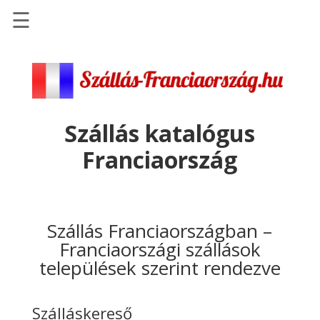
☰
Főoldal
Szállások
-
Szállásinfo.eu
Szállás katalógus
Repülőjegy
Franciaország
pénzvisszatérítéssel
Autóbérlés
-
Discover
Szállás Franciaországban –
Cars
Franciaországi szállások
települések szerint rendezve
Transzfer
-
Kiwi
Szálláskereső
Taxi