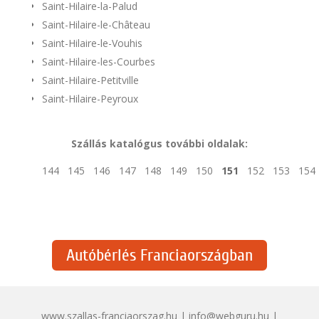
Saint-Hilaire-la-Palud
Saint-Hilaire-le-Château
Saint-Hilaire-le-Vouhis
Saint-Hilaire-les-Courbes
Saint-Hilaire-Petitville
Saint-Hilaire-Peyroux
Szállás katalógus további oldalak:
144
145
146
147
148
149
150
151
152
153
154
Autóbérlés Franciaországban
www.szallas-franciaorszag.hu | info@webguru.hu |