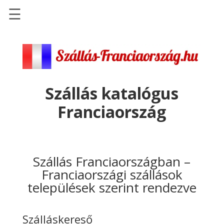
☰
Főoldal
Szállások
-
Szállásinfo.eu
Szállás katalógus
Repülőjegy
Franciaország
pénzvisszatérítéssel
Autóbérlés
-
Discover
Szállás Franciaországban –
Cars
Franciaországi szállások
települések szerint rendezve
Transzfer
-
Kiwi
Szálláskereső
Taxi