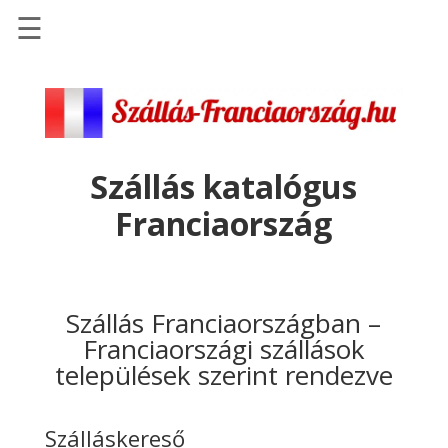
☰
Főoldal
Szállások
-
Szállásinfo.eu
Szállás katalógus
Repülőjegy
Franciaország
pénzvisszatérítéssel
Autóbérlés
-
Discover
Szállás Franciaországban –
Cars
Franciaországi szállások
települések szerint rendezve
Transzfer
-
Kiwi
Szálláskereső
Taxi