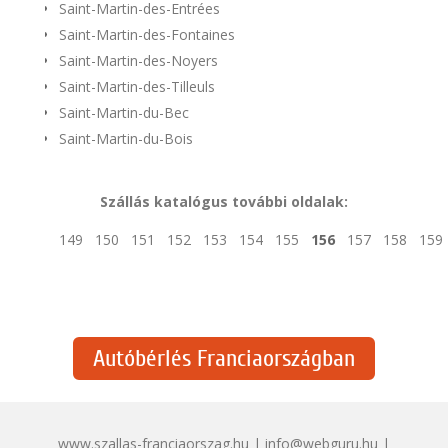
Saint-Martin-des-Entrées
Saint-Martin-des-Fontaines
Saint-Martin-des-Noyers
Saint-Martin-des-Tilleuls
Saint-Martin-du-Bec
Saint-Martin-du-Bois
Szállás katalógus további oldalak:
149
150
151
152
153
154
155
156
157
158
159
Autóbérlés Franciaországban
www.szallas-franciaorszag.hu | info@webguru.hu |