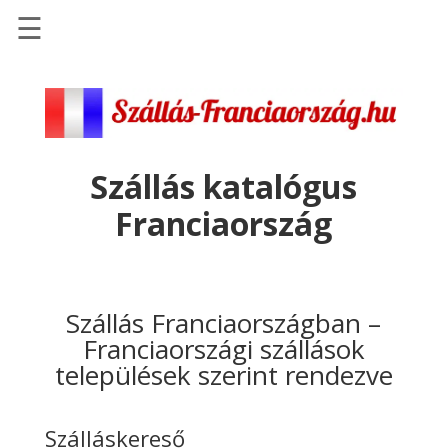
☰
Főoldal
Szállások
-
Szállásinfo.eu
Szállás katalógus
Repülőjegy
Franciaország
pénzvisszatérítéssel
Autóbérlés
-
Discover
Szállás Franciaországban –
Cars
Franciaországi szállások
települések szerint rendezve
Transzfer
-
Kiwi
Szálláskereső
Taxi