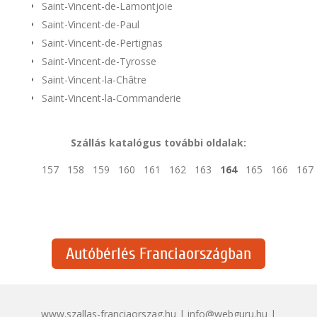
Saint-Vincent-de-Lamontjoie
Saint-Vincent-de-Paul
Saint-Vincent-de-Pertignas
Saint-Vincent-de-Tyrosse
Saint-Vincent-la-Châtre
Saint-Vincent-la-Commanderie
Szállás katalógus további oldalak:
157
158
159
160
161
162
163
164
165
166
167
Autóbérlés Franciaországban
www.szallas-franciaorszag.hu | info@webguru.hu |