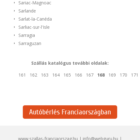
Sariac-Magnoac
Sarlande
Sarlat-la-Canéda
Sarliac-sur-l'Isle
Sarragia
Sarraguzan
Szállás katalógus további oldalak:
161
162
163
164
165
166
167
168
169
170
171
Autóbérlés Franciaországban
www.szallas-franciaorszag.hu | info@webguru.hu |