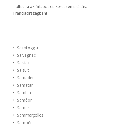
Töltse ki az űrlapot és keressen szállást
Franciaországban!
Saltatoggiu
Salvagnac
Salviac
Salzuit
Samadet
Samatan
Sambin
Saméon
Samer
Sammarçolles
Samoëns