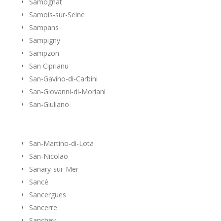
Samognat
Samois-sur-Seine
Sampans
Sampigny
Sampzon
San Ciprianu
San-Gavino-di-Carbini
San-Giovanni-di-Moriani
San-Giuliano
San-Martino-di-Lota
San-Nicolao
Sanary-sur-Mer
Sancé
Sancergues
Sancerre
Sanchey