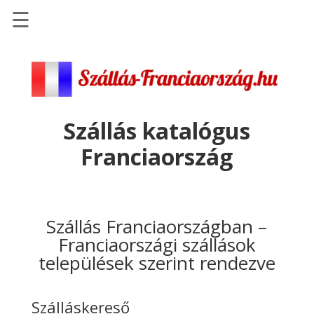
☰
Főoldal
Szállások
-
Szállásinfo.eu
Szállás katalógus
Repülőjegy
Franciaország
pénzvisszatérítéssel
Autóbérlés
-
Discover
Szállás Franciaországban –
Cars
Franciaországi szállások
települések szerint rendezve
Transzfer
-
Kiwi
Szálláskereső
Taxi