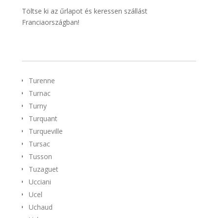
Töltse ki az űrlapot és keressen szállást
Franciaországban!
Turenne
Turnac
Turny
Turquant
Turqueville
Tursac
Tusson
Tuzaguet
Ucciani
Ucel
Uchaud