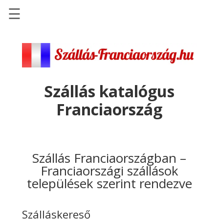
☰
Főoldal
Szállások
-
Szállásinfo.eu
Szállás katalógus
Repülőjegy
Franciaország
pénzvisszatérítéssel
Autóbérlés
-
Discover
Szállás Franciaországban –
Cars
Franciaországi szállások
települések szerint rendezve
Transzfer
-
Kiwi
Szálláskereső
Taxi