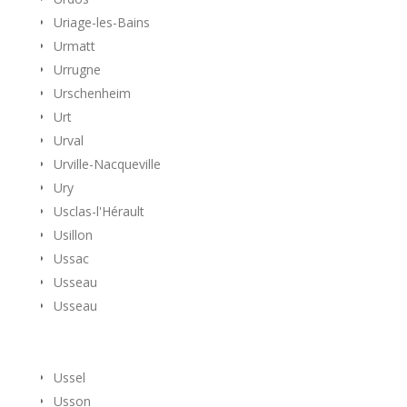
Uriage-les-Bains
Urmatt
Urrugne
Urschenheim
Urt
Urval
Urville-Nacqueville
Ury
Usclas-l'Hérault
Usillon
Ussac
Usseau
Usseau
Ussel
Usson