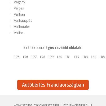
Vagney
Vaiges
Vailhan
Vailhauqués
Vailhourles
Vaillac
Szállás katalógus további oldalak:
175
176
177
178
179
180
181
182
183
184
185
Autóbérlés Franciaországban
www.szallas-franciaorszag.hu | info@webguru.hu |