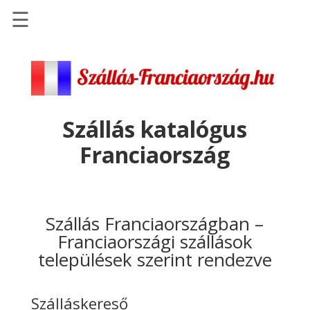
☰
Főoldal
Szállások
-
Szállásinfo.eu
Szállás katalógus
Repülőjegy
Franciaország
pénzvisszatérítéssel
Autóbérlés
-
Discover
Szállás Franciaországban –
Cars
Franciaországi szállások
települések szerint rendezve
Transzfer
-
Kiwi
Szálláskereső
Taxi