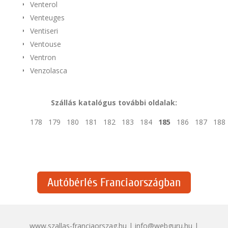
Venterol
Venteuges
Ventiseri
Ventouse
Ventron
Venzolasca
Szállás katalógus további oldalak:
178
179
180
181
182
183
184
185
186
187
188
Autóbérlés Franciaországban
www.szallas-franciaorszag.hu | info@webguru.hu |