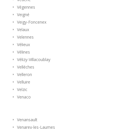
Végennes
Veigné
Veigy-Foncenex
Velaux
Velennes
Vélieux
Vélines
Vélizy-Villacoublay
Velléches
Velleron
Velluire
Velzic
Venaco
Venansault
Venarey-les-Laumes