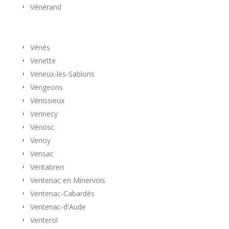
Vénérand
Vénés
Venette
Veneux-les-Sablons
Vengeons
Vénissieux
Vennecy
Vénosc
Venoy
Vensac
Ventabren
Ventenac en Minervois
Ventenac-Cabardés
Ventenac-d'Aude
Venterol