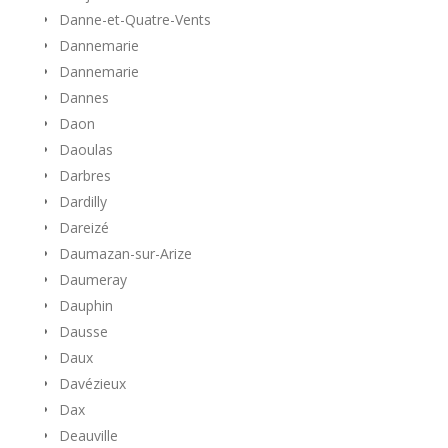
Danne-et-Quatre-Vents
Dannemarie
Dannemarie
Dannes
Daon
Daoulas
Darbres
Dardilly
Dareizé
Daumazan-sur-Arize
Daumeray
Dauphin
Dausse
Daux
Davézieux
Dax
Deauville