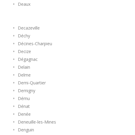
Deaux
Decazeville
Déchy
Décines-Charpieu
Decize
Dégagnac
Delain
Delme
Demi-Quartier
Demigny
Dému
Dénat
Denée
Deneuille-les-Mines
Denguin