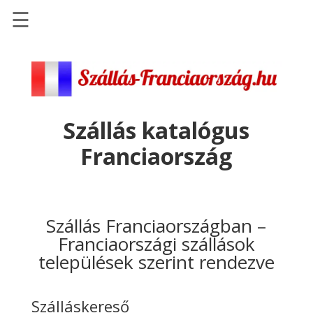
☰
Főoldal
Szállások
-
Szállásinfo.eu
Szállás katalógus
Repülőjegy
Franciaország
pénzvisszatérítéssel
Autóbérlés
-
Discover
Szállás Franciaországban –
Cars
Franciaországi szállások
települések szerint rendezve
Transzfer
-
Kiwi
Szálláskereső
Taxi