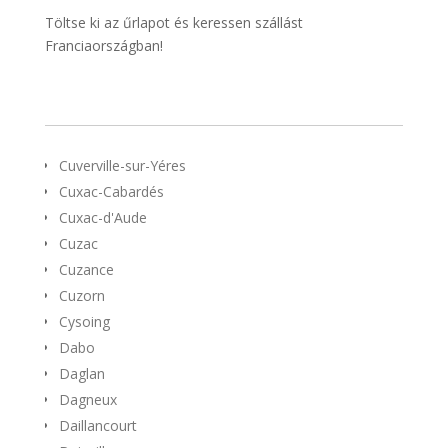
Töltse ki az űrlapot és keressen szállást
Franciaországban!
Cuverville-sur-Yéres
Cuxac-Cabardés
Cuxac-d'Aude
Cuzac
Cuzance
Cuzorn
Cysoing
Dabo
Daglan
Dagneux
Daillancourt