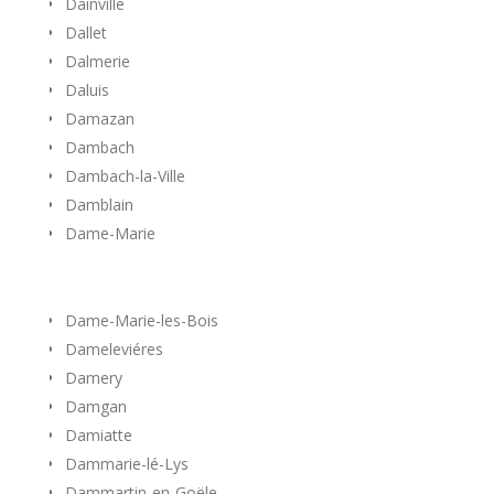
Dainville
Dallet
Dalmerie
Daluis
Damazan
Dambach
Dambach-la-Ville
Damblain
Dame-Marie
Dame-Marie-les-Bois
Dameleviéres
Damery
Damgan
Damiatte
Dammarie-lé-Lys
Dammartin-en-Goële