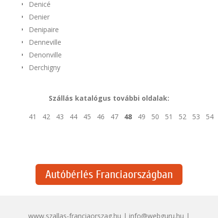
Denicé
Denier
Denipaire
Denneville
Denonville
Derchigny
Szállás katalógus további oldalak:
41
42
43
44
45
46
47
48
49
50
51
52
53
54
Autóbérlés Franciaországban
www.szallas-franciaorszag.hu | info@webguru.hu |