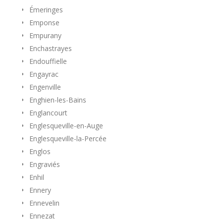
Émeringes
Emponse
Empurany
Enchastrayes
Endouffielle
Engayrac
Engenville
Enghien-les-Bains
Englancourt
Englesqueville-en-Auge
Englesqueville-la-Percée
Englos
Engraviés
Enhil
Ennery
Ennevelin
Ennezat