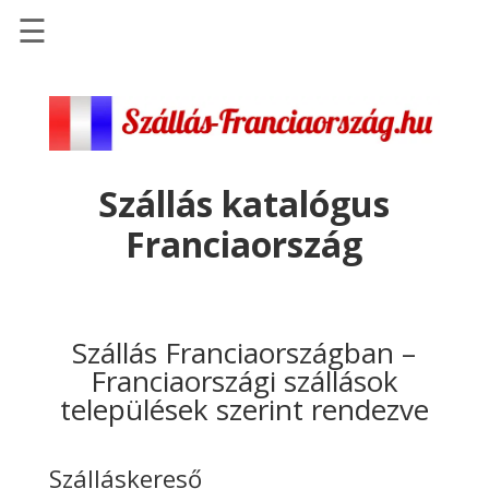
☰
Főoldal
Szállások
-
Szállásinfo.eu
Szállás katalógus
Repülőjegy
Franciaország
pénzvisszatérítéssel
Autóbérlés
-
Discover
Szállás Franciaországban –
Cars
Franciaországi szállások
települések szerint rendezve
Transzfer
-
Kiwi
Szálláskereső
Taxi