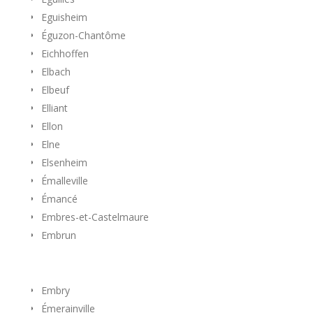
Eguisheim
Éguzon-Chantôme
Eichhoffen
Elbach
Elbeuf
Elliant
Ellon
Elne
Elsenheim
Émalleville
Émancé
Embres-et-Castelmaure
Embrun
Embry
Émerainville