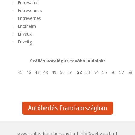
Entrevaux
Entrevennes
Entrevernes
Entzheim
Envaux
Enveitg
Szállás katalógus további oldalak:
45
46
47
48
49
50
51
52
53
54
55
56
57
58
Autóbérlés Franciaországban
www.szallas-franciaorszag.hu | info@webguru.hu |