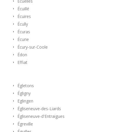
Écuelles
Écuillé
Écuires
Écully
Écuras
Écurie
Écury-sur-Coole
Édon
Effiat
Égletons
Égligny
Eglingen
Égliseneuve-des-Liards
Égliseneuve-d'Entraigues
Égreville
Éguilles