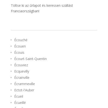
Töltse ki az űrlapot és keressen szállást
Franciaországban!
Écouché
Écouen
Écouis
Écourt-Saint-Quentin
Écouviez
Ecquevilly
Écrainville
Écrammeville
Ectot-l'Auber
Écueil
Écueillé