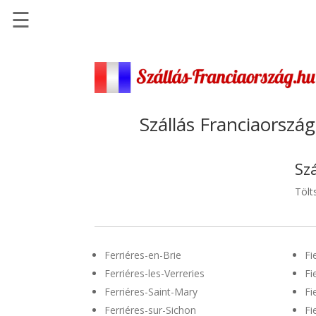
☰
Főoldal
Szállások
-
Szállásinfo.eu
Szállás Franciaország
Repülőjegy
pénzvisszatérítéssel
Sz
Autóbérlés
Tölt
-
Discover
Cars
Ferriéres-en-Brie
Fi
Transzfer
Ferriéres-les-Verreries
Fi
-
Ferriéres-Saint-Mary
Fi
Kiwi
Taxi
Ferriéres-sur-Sichon
Fi