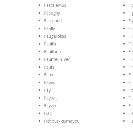
Festalemps
Fi
Festigny
Fi
Festubert
Fi
Fétilly
Fi
Feugarolles
Fil
Feuilla
Fi
Feuillade
Fi
Feunteun-Ven
Fil
Feurs
Fi
Feux
Fi
Féves
Fi
Féy
Fi
Feytiat
Fl
Feyzin
Fl
Fiac
Fl
Fichous-Riumayou
Fl