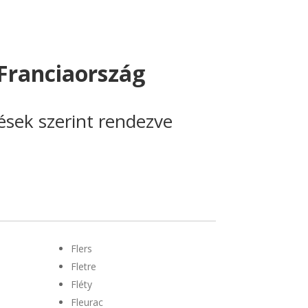
Franciaország
lések szerint rendezve
Flers
Fletre
Fléty
Fleurac