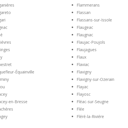
ganiéres
Flammerans
gareto
Flassan
gari
Flassans-sur-Issole
geac
Flaugeac
lé
Flaugnac
lliévres
Flaujac-Poujols
llinges
Flaujagues
ly
Flaux
nestret
Flaviac
quefleur-Équainville
Flavigny
rminy
Flavigny-sur-Ozerain
tou
Flayac
acey
Flayosc
acey-en-Bresse
Fléac-sur-Seugne
achéres
Flée
agey
Fléré-la-Riviére