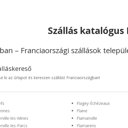
Szállás katalógus
ban – Franciaországi szállások telepü
álláskereső
se ki az űrlapot és keressen szállást Franciaországban!
efs
Flagey-Échézeaux
ennes
Flaine
erville-les-Mines
Flamanville
erville-les-Parcs
Flamarens