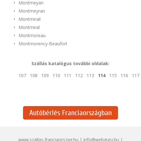
Montmeyan
Montmeyran
Montmirail
Montmiral
Montmoreau
Montmorency-Beaufort
Szállás katalógus további oldalak:
107
108
109
110
111
112
113
114
115
116
117
Autóbérlés Franciaországban
www.szallas-franciaorszag.hu | info@webguru.hu |