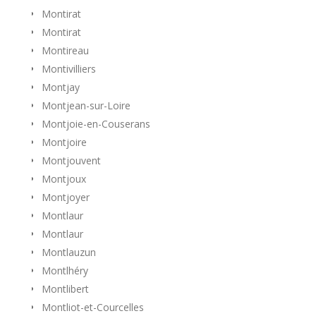
Montirat
Montirat
Montireau
Montivilliers
Montjay
Montjean-sur-Loire
Montjoie-en-Couserans
Montjoire
Montjouvent
Montjoux
Montjoyer
Montlaur
Montlaur
Montlauzun
Montlhéry
Montlibert
Montliot-et-Courcelles