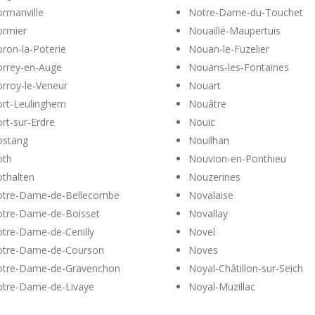
rmanville
Notre-Dame-du-Touchet
rmier
Nouaillé-Maupertuis
ron-la-Poterie
Nouan-le-Fuzelier
rrey-en-Auge
Nouans-les-Fontaines
rroy-le-Veneur
Nouart
rt-Leulinghem
Nouâtre
rt-sur-Erdre
Nouic
stang
Nouilhan
oth
Nouvion-en-Ponthieu
thalten
Nouzerines
tre-Dame-de-Bellecombe
Novalaise
tre-Dame-de-Boisset
Novallay
tre-Dame-de-Cenilly
Novel
tre-Dame-de-Courson
Noves
tre-Dame-de-Gravenchon
Noyal-Châtillon-sur-Seich
tre-Dame-de-Livaye
Noyal-Muzillac