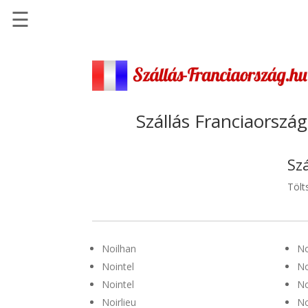
☰
Főoldal
Szállások
-
Szállásinfo.eu
Szállás Franciaország
Repülőjegy
pénzvisszatérítéssel
Sz
Autóbérlés
Tölt
-
Discover
Cars
Noilhan
No
Transzfer
Nointel
N
-
Nointel
N
Kiwi
Taxi
Noirlieu
No