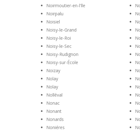
Noirmoutier-en-l'lle
No
Noirpalu
No
Noisiel
No
Noisy-le-Grand
No
Noisy-le-Roi
No
Noisy-le-Sec
No
Noisy-Rudignon
No
Noisy-sur-École
No
Noizay
N
Nolay
No
Nolay
No
Nolléval
No
Nonac
No
Nonant
No
Nonards
No
Noniéres
No