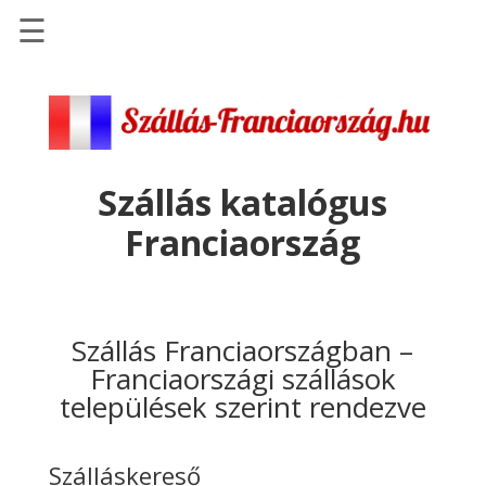
☰
Főoldal
Szállások
-
Szállásinfo.eu
Szállás katalógus
Repülőjegy
Franciaország
pénzvisszatérítéssel
Autóbérlés
-
Discover
Szállás Franciaországban –
Cars
Franciaországi szállások
települések szerint rendezve
Transzfer
-
Kiwi
Szálláskereső
Taxi