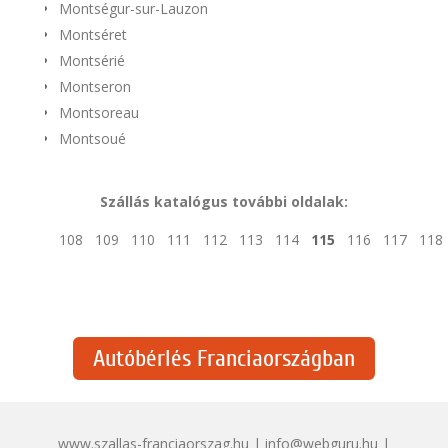
Montségur-sur-Lauzon
Montséret
Montsérié
Montseron
Montsoreau
Montsoué
Szállás katalógus további oldalak:
108
109
110
111
112
113
114
115
116
117
118
Autóbérlés Franciaországban
www.szallas-franciaorszag.hu | info@webguru.hu |