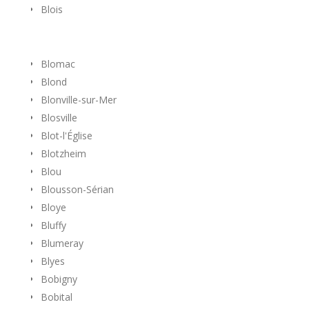
Blois
Blomac
Blond
Blonville-sur-Mer
Blosville
Blot-l'Église
Blotzheim
Blou
Blousson-Sérian
Bloye
Bluffy
Blumeray
Blyes
Bobigny
Bobital