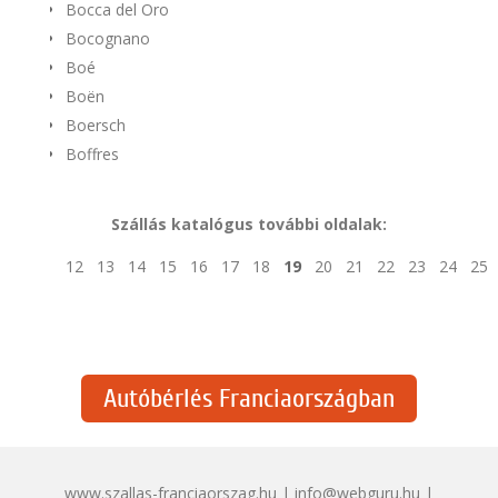
Bocca del Oro
Bocognano
Boé
Boën
Boersch
Boffres
Szállás katalógus további oldalak:
12
13
14
15
16
17
18
19
20
21
22
23
24
25
Autóbérlés Franciaországban
www.szallas-franciaorszag.hu | info@webguru.hu |