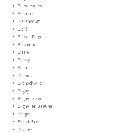
Blendecques
Bléneau
Blérancourt
Bléré
Blériot-Plage
Blésignac
Blesle
Blessy
Bleurville
Blicourt
Blienschwiller
Bligny
Bligny-le-Sec
Bligny-lés-Beaune
Blingel
Blis-et-Born
Blismes