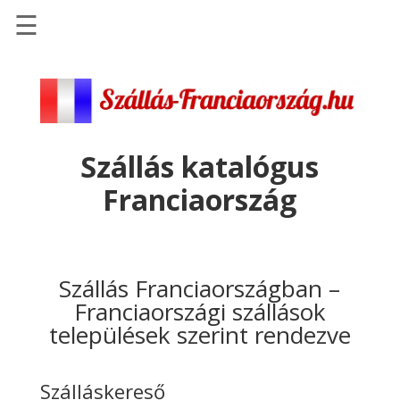
☰
Főoldal
Szállások
-
Szállásinfo.eu
Szállás katalógus
Repülőjegy
Franciaország
pénzvisszatérítéssel
Autóbérlés
-
Discover
Szállás Franciaországban –
Cars
Franciaországi szállások
települések szerint rendezve
Transzfer
-
Kiwi
Szálláskereső
Taxi