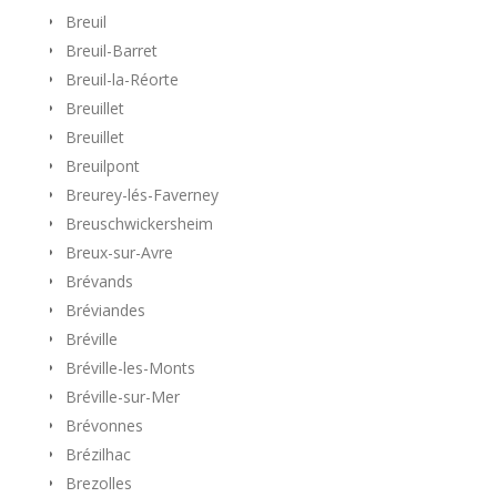
Breuil
Breuil-Barret
Breuil-la-Réorte
Breuillet
Breuillet
Breuilpont
Breurey-lés-Faverney
Breuschwickersheim
Breux-sur-Avre
Brévands
Bréviandes
Bréville
Bréville-les-Monts
Bréville-sur-Mer
Brévonnes
Brézilhac
Brezolles