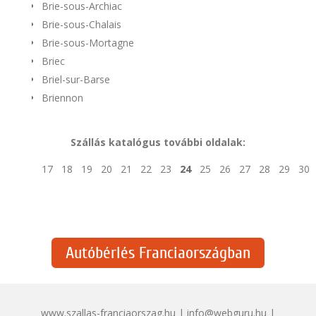
Brie-sous-Archiac
Brie-sous-Chalais
Brie-sous-Mortagne
Briec
Briel-sur-Barse
Briennon
Szállás katalógus további oldalak:
17
18
19
20
21
22
23
24
25
26
27
28
29
30
Autóbérlés Franciaországban
www.szallas-franciaorszag.hu | info@webguru.hu |