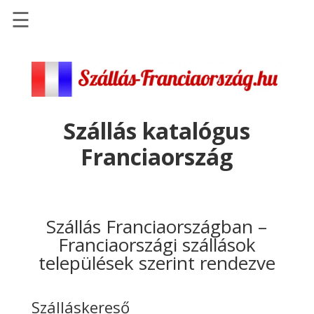
☰
Főoldal
Szállások
-
Szállásinfo.eu
Szállás katalógus
Repülőjegy
Franciaország
pénzvisszatérítéssel
Autóbérlés
-
Discover
Szállás Franciaországban –
Cars
Franciaországi szállások
települések szerint rendezve
Transzfer
-
Kiwi
Szálláskereső
Taxi