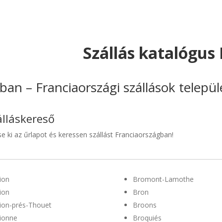
Szállás katalógus
ban – Franciaországi szállások telepü
álláskereső
se ki az űrlapot és keressen szállást Franciaországban!
ion
Bromont-Lamothe
ion
Bron
ion-prés-Thouet
Broons
ionne
Broquiés