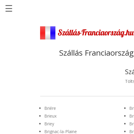
☰
Főoldal
Szállások
-
Szállásinfo.eu
Szállás Franciaország
Repülőjegy
pénzvisszatérítéssel
Sz
Autóbérlés
Tölt
-
Discover
Cars
Briére
Br
Transzfer
Brieux
Br
-
Briey
Br
Kiwi
Taxi
Brignac-la-Plaine
Br