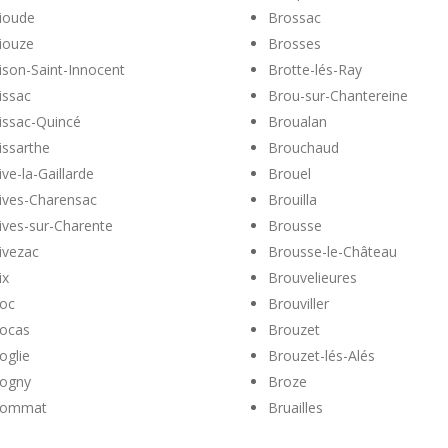
ioude
Brossac
iouze
Brosses
ison-Saint-Innocent
Brotte-lés-Ray
issac
Brou-sur-Chantereine
issac-Quincé
Broualan
issarthe
Brouchaud
ive-la-Gaillarde
Brouel
ives-Charensac
Brouilla
ives-sur-Charente
Brousse
ivezac
Brousse-le-Château
ix
Brouvelieures
oc
Brouviller
ocas
Brouzet
oglie
Brouzet-lés-Alés
ogny
Broze
rommat
Bruailles