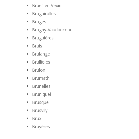
Brueil en Vexin
Brugairolles
Bruges
Brugny-Vaudancourt
Bruguiéres
Bruis
Brulange
Brullioles
Brulon
Brumath
Brunelles
Bruniquel
Brusque
Brusvily
Brux
Bruyéres