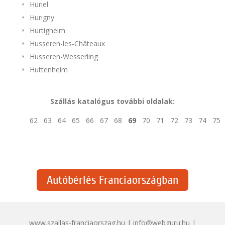
Huriel
Hurigny
Hurtigheim
Husseren-les-Châteaux
Husseren-Wesserling
Huttenheim
Szállás katalógus további oldalak:
62
63
64
65
66
67
68
69
70
71
72
73
74
75
Autóbérlés Franciaországban
www.szallas-franciaorszag.hu | info@webguru.hu |