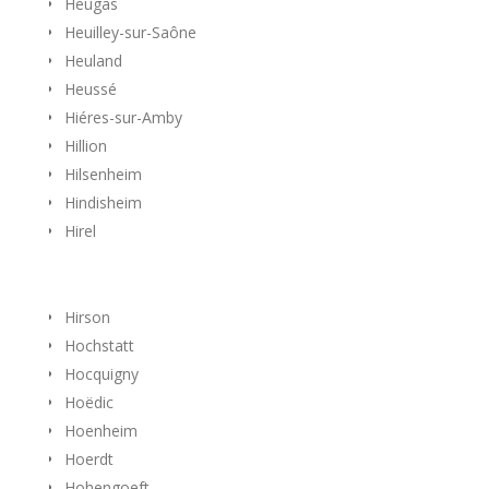
Heugas
Heuilley-sur-Saône
Heuland
Heussé
Hiéres-sur-Amby
Hillion
Hilsenheim
Hindisheim
Hirel
Hirson
Hochstatt
Hocquigny
Hoëdic
Hoenheim
Hoerdt
Hohengoeft