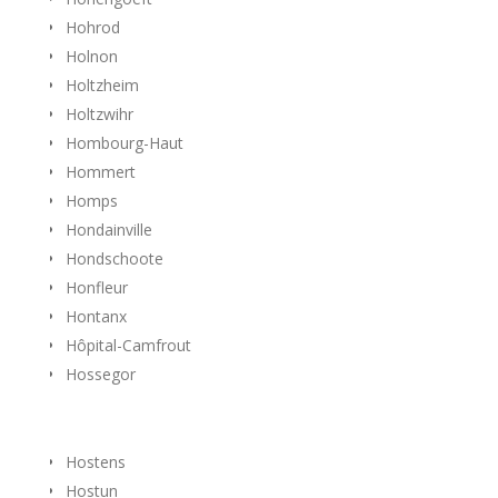
Hohrod
Holnon
Holtzheim
Holtzwihr
Hombourg-Haut
Hommert
Homps
Hondainville
Hondschoote
Honfleur
Hontanx
Hôpital-Camfrout
Hossegor
Hostens
Hostun