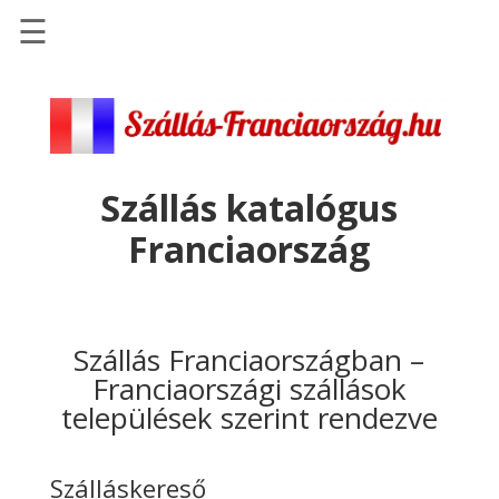
☰
Főoldal
Szállások
-
Szállásinfo.eu
Szállás katalógus
Repülőjegy
Franciaország
pénzvisszatérítéssel
Autóbérlés
-
Discover
Szállás Franciaországban –
Cars
Franciaországi szállások
települések szerint rendezve
Transzfer
-
Kiwi
Szálláskereső
Taxi