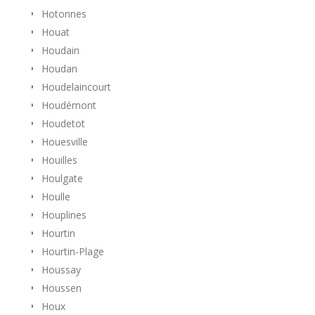
Hotonnes
Houat
Houdain
Houdan
Houdelaincourt
Houdémont
Houdetot
Houesville
Houilles
Houlgate
Houlle
Houplines
Hourtin
Hourtin-Plage
Houssay
Houssen
Houx