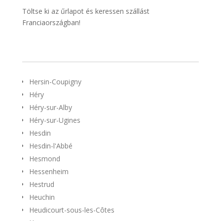
Töltse ki az űrlapot és keressen szállást
Franciaországban!
Hersin-Coupigny
Héry
Héry-sur-Alby
Héry-sur-Ugines
Hesdin
Hesdin-l'Abbé
Hesmond
Hessenheim
Hestrud
Heuchin
Heudicourt-sous-les-Côtes