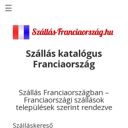
☰
Főoldal
Szállások
-
Szállásinfo.eu
Szállás katalógus
Repülőjegy
Franciaország
pénzvisszatérítéssel
Autóbérlés
-
Discover
Szállás Franciaországban –
Cars
Franciaországi szállások
települések szerint rendezve
Transzfer
-
Kiwi
Szálláskereső
Taxi