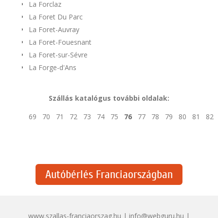
La Forclaz
La Foret Du Parc
La Foret-Auvray
La Foret-Fouesnant
La Foret-sur-Sévre
La Forge-d'Ans
Szállás katalógus további oldalak:
69
70
71
72
73
74
75
76
77
78
79
80
81
82
Autóbérlés Franciaországban
www.szallas-franciaorszag.hu | info@webguru.hu |