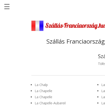
☰
Főoldal
Szállások
-
Szállásinfo.eu
Szállás Franciaország
Repülőjegy
pénzvisszatérítéssel
Sz
Autóbérlés
Tölt
-
Discover
Cars
La Chalp
La
Transzfer
La Chapelle
La
-
La Chapelle
La
Kiwi
Taxi
La Chapelle-Aubareil
La