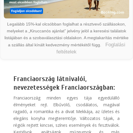
Legalább 15%-kal olcsóbban foglalhat a résztvevő szállásokon,
melyeket a „Kiruccanós ajánlat” jelvény jelöl a keresési találatok
listájában és a szobaválasztási oldalakon. A megtakarítás mértéke
Foglalási
a szállás által kínált kedvezmény mértékétől függ.
feltételek
Franciaország látnivalói,
nevezetességek Franciaországban:
Franciaország minden egyes tája egyedülálló
élményeket rejt. Elbűvölő, csodálatos, magával
ragadó, a romantika és a divat Mekkája, az ízletes és
elegáns konyha megteremtője. Változatos tájak, a
régiók rejtett kincsei, színes események és fesztiválok.
Kastélyok, apátságok, múzeumok és más