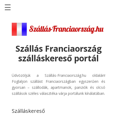
☰
Főoldal
Szállások
-
Szállásinfo.eu
Szállás Franciaország
Repülőjegy
szálláskereső portál
pénzvisszatérítéssel
Autóbérlés
-
Üdvözöljük a Szállás-Franciaország.hu oldalán!
Discover
Foglaljon szállást Franciaországban egyszerűen és
Cars
gyorsan – szállodák, apartmanok, panziók és olcsó
szállások széles választéka várja portálunk kínálatában.
Transzfer
-
Kiwi
Szálláskereső
Taxi