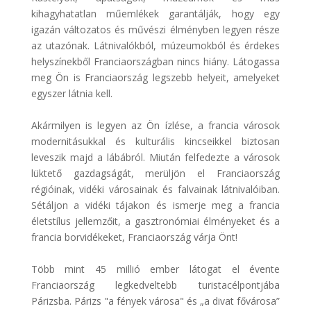
kihagyhatatlan műemlékek garantálják, hogy egy
igazán változatos és művészi élményben legyen része
az utazónak. Látnivalókból, múzeumokból és érdekes
helyszínekből Franciaországban nincs hiány. Látogassa
meg Ön is Franciaország legszebb helyeit, amelyeket
egyszer látnia kell.
Akármilyen is legyen az Ön ízlése, a francia városok
modernitásukkal és kulturális kincseikkel biztosan
leveszik majd a lábábról. Miután felfedezte a városok
lüktető gazdagságát, merüljön el Franciaország
régióinak, vidéki városainak és falvainak látnivalóiban.
Sétáljon a vidéki tájakon és ismerje meg a francia
életstílus jellemzőit, a gasztronómiai élményeket és a
francia borvidékeket, Franciaország várja Önt!
Több mint 45 millió ember látogat el évente
Franciaország legkedveltebb turistacélpontjába
Párizsba. Párizs "a fények városa" és „a divat fővárosa”