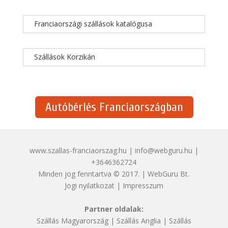
Franciaországi szállások katalógusa
Szállások Korzikán
Autóbérlés Franciaországban
www.szallas-franciaorszag.hu | info@webguru.hu |
+3646362724
Minden jog fenntartva © 2017. | WebGuru Bt.
Jogi nyilatkozat
|
Impresszum
Partner oldalak:
Szállás Magyarország
|
Szállás Anglia
|
Szállás