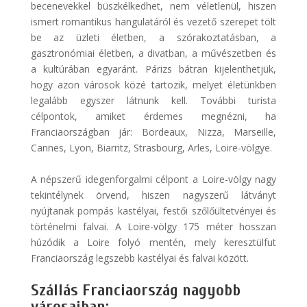
becenevekkel büszkélkedhet, nem véletlenül, hiszen
ismert romantikus hangulatáról és vezető szerepet tölt
be az üzleti életben, a szórakoztatásban, a
gasztronómiai életben, a divatban, a művészetben és
a kultúrában egyaránt. Párizs bátran kijelenthetjük,
hogy azon városok közé tartozik, melyet életünkben
legalább egyszer látnunk kell. További turista
célpontok, amiket érdemes megnézni, ha
Franciaországban jár: Bordeaux, Nizza, Marseille,
Cannes, Lyon, Biarritz, Strasbourg, Arles, Loire-völgye.
A népszerű idegenforgalmi célpont a Loire-völgy nagy
tekintélynek örvend, hiszen nagyszerű látványt
nyújtanak pompás kastélyai, festői szőlőültetvényei és
történelmi falvai. A Loire-völgy 175 méter hosszan
húzódik a Loire folyó mentén, mely keresztülfut
Franciaország legszebb kastélyai és falvai között.
Szállás Franciaország nagyobb
városaiban: