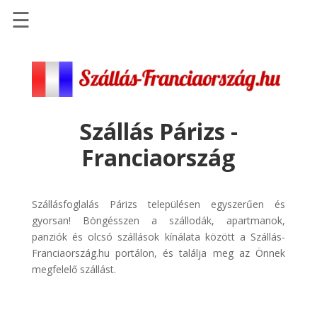
☰
Főoldal
Szállások
-
Szállásinfo.eu
Szállás Párizs -
Repülőjegy
Franciaország
pénzvisszatérítéssel
Autóbérlés
-
Szállásfoglalás Párizs településen egyszerűen és
Discover
gyorsan! Böngésszen a szállodák, apartmanok,
Cars
panziók és olcsó szállások kínálata között a Szállás-
Franciaország.hu portálon, és találja meg az Önnek
Transzfer
megfelelő szállást.
-
Kiwi
Taxi