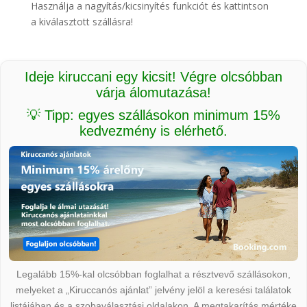
Használja a nagyítás/kicsinyítés funkciót és kattintson
a kiválasztott szállásra!
Ideje kiruccani egy kicsit! Végre olcsóbban
várja álomutazása!
💡 Tipp: egyes szállásokon minimum 15%
kedvezmény is elérhető.
Legalább 15%-kal olcsóbban foglalhat a résztvevő szállásokon,
melyeket a „Kiruccanós ajánlat” jelvény jelöl a keresési találatok
listájában és a szobaválasztási oldalakon. A megtakarítás mértéke