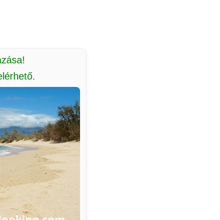
azása!
lérhető.