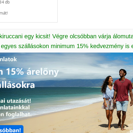
 84 db
mát!
 kiruccani egy kicsit! Végre olcsóbban várja álomut
: egyes szállásokon minimum 15% kedvezmény is e