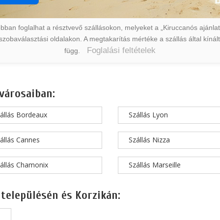
ban foglalhat a résztvevő szállásokon, melyeket a „Kiruccanós ajánlat” 
a szobaválasztási oldalakon. A megtakarítás mértéke a szállás által kín
Foglalási feltételek
függ.
városaiban:
állás Bordeaux
Szállás Lyon
állás Cannes
Szállás Nizza
állás Chamonix
Szállás Marseille
 településén és Korzikán: