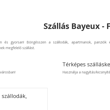
Szállás Bayeux - 
űen és gyorsan! Böngésszen a szállodák, apartmanok, panziók és
ek megfelelő szállást.
Térképes szállásk
 városban!
Használja a nagyítás/kicsinyíté
 szállodák,