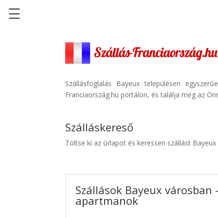
☰
Főoldal
Szállások
-
Szállásinfo.eu
Szállásfoglalás Bayeux településen egyszer
Franciaország.hu portálon, és találja meg az Önn
Repülőjegy
pénzvisszatérítéssel
Szálláskereső
Autóbérlés
-
Töltse ki az űrlapot és keressen szállást Bayeux
Discover
Cars
Transzfer
Szállások Bayeux városban -
-
apartmanok
Kiwi
Taxi