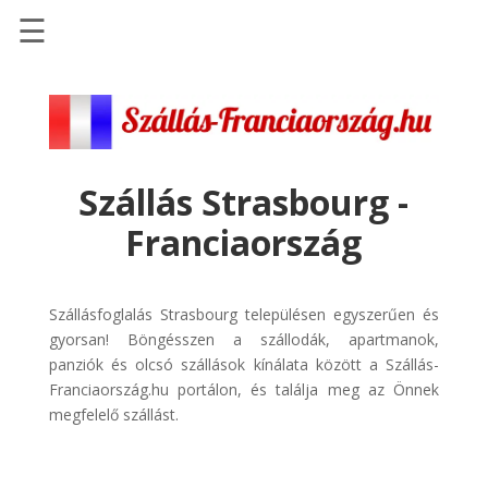
☰
Főoldal
Szállások
-
Szállásinfo.eu
Szállás Strasbourg -
Repülőjegy
Franciaország
pénzvisszatérítéssel
Autóbérlés
-
Szállásfoglalás Strasbourg településen egyszerűen és
Discover
gyorsan! Böngésszen a szállodák, apartmanok,
Cars
panziók és olcsó szállások kínálata között a Szállás-
Franciaország.hu portálon, és találja meg az Önnek
Transzfer
megfelelő szállást.
-
Kiwi
Taxi