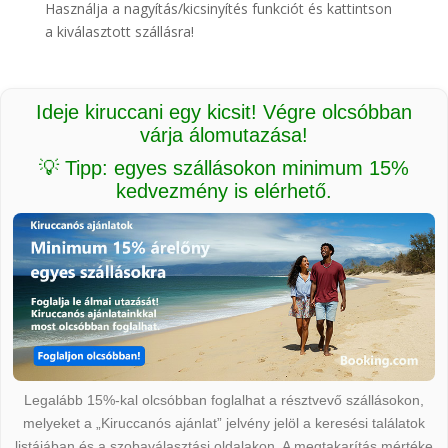
Használja a nagyítás/kicsinyítés funkciót és kattintson
a kiválasztott szállásra!
Ideje kiruccani egy kicsit! Végre olcsóbban
várja álomutazása!
💡 Tipp: egyes szállásokon minimum 15%
kedvezmény is elérhető.
Legalább 15%-kal olcsóbban foglalhat a résztvevő szállásokon,
melyeket a „Kiruccanós ajánlat” jelvény jelöl a keresési találatok
listájában és a szobaválasztási oldalakon. A megtakarítás mértéke