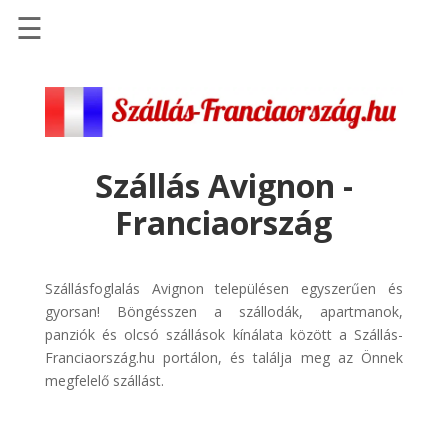
☰
Főoldal
Szállások
-
Szállásinfo.eu
Szállás Avignon -
Repülőjegy
Franciaország
pénzvisszatérítéssel
Autóbérlés
-
Szállásfoglalás Avignon településen egyszerűen és
Discover
gyorsan! Böngésszen a szállodák, apartmanok,
Cars
panziók és olcsó szállások kínálata között a Szállás-
Franciaország.hu portálon, és találja meg az Önnek
Transzfer
megfelelő szállást.
-
Kiwi
Taxi