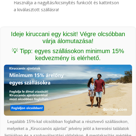
Használja a nagyítás/kicsinyítés funkciót és kattintson
a kiválasztott szállásra!
Ideje kiruccani egy kicsit! Végre olcsóbban
várja álomutazása!
💡 Tipp: egyes szállásokon minimum 15%
kedvezmény is elérhető.
Legalább 15%-kal olcsóbban foglalhat a résztvevő szállásokon,
melyeket a „Kiruccanós ajánlat” jelvény jelöl a keresési találatok
listájában és a szobaválasztási oldalakon. A megtakarítás mértéke