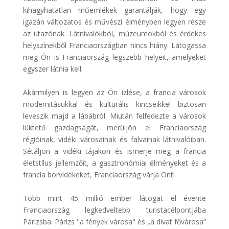
kihagyhatatlan műemlékek garantálják, hogy egy
igazán változatos és művészi élményben legyen része
az utazónak. Látnivalókból, múzeumokból és érdekes
helyszínekből Franciaországban nincs hiány. Látogassa
meg Ön is Franciaország legszebb helyeit, amelyeket
egyszer látnia kell.
Akármilyen is legyen az Ön ízlése, a francia városok
modernitásukkal és kulturális kincseikkel biztosan
leveszik majd a lábábról. Miután felfedezte a városok
lüktető gazdagságát, merüljön el Franciaország
régióinak, vidéki városainak és falvainak látnivalóiban.
Sétáljon a vidéki tájakon és ismerje meg a francia
életstílus jellemzőit, a gasztronómiai élményeket és a
francia borvidékeket, Franciaország várja Önt!
Több mint 45 millió ember látogat el évente
Franciaország legkedveltebb turistacélpontjába
Párizsba. Párizs "a fények városa" és „a divat fővárosa”