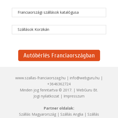
Franciaországi szállások katalógusa
Szállások Korzikán
Autóbérlés Franciaországban
www.szallas-franciaorszag.hu | info@webguru.hu |
+3646362724
Minden jog fenntartva © 2017. | WebGuru Bt.
Jogi nyilatkozat
|
Impresszum
Partner oldalak:
Szállás Magyarország
|
Szállás Anglia
|
Szállás