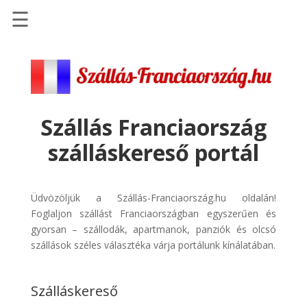
☰
Főoldal
Szállások
-
Szállásinfo.eu
Szállás Franciaország
Repülőjegy
szálláskereső portál
pénzvisszatérítéssel
Autóbérlés
-
Üdvözöljük a Szállás-Franciaország.hu oldalán!
Discover
Foglaljon szállást Franciaországban egyszerűen és
Cars
gyorsan – szállodák, apartmanok, panziók és olcsó
szállások széles választéka várja portálunk kínálatában.
Transzfer
-
Kiwi
Szálláskereső
Taxi