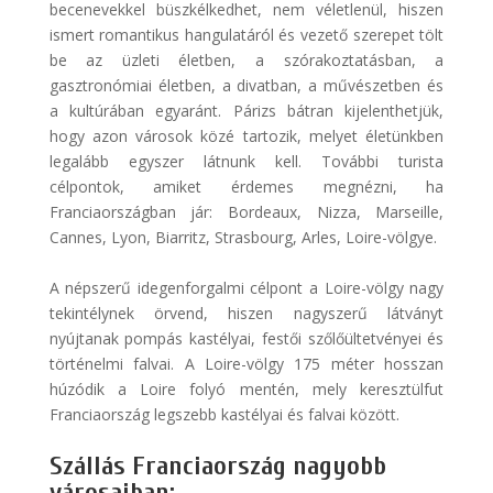
becenevekkel büszkélkedhet, nem véletlenül, hiszen
ismert romantikus hangulatáról és vezető szerepet tölt
be az üzleti életben, a szórakoztatásban, a
gasztronómiai életben, a divatban, a művészetben és
a kultúrában egyaránt. Párizs bátran kijelenthetjük,
hogy azon városok közé tartozik, melyet életünkben
legalább egyszer látnunk kell. További turista
célpontok, amiket érdemes megnézni, ha
Franciaországban jár: Bordeaux, Nizza, Marseille,
Cannes, Lyon, Biarritz, Strasbourg, Arles, Loire-völgye.
A népszerű idegenforgalmi célpont a Loire-völgy nagy
tekintélynek örvend, hiszen nagyszerű látványt
nyújtanak pompás kastélyai, festői szőlőültetvényei és
történelmi falvai. A Loire-völgy 175 méter hosszan
húzódik a Loire folyó mentén, mely keresztülfut
Franciaország legszebb kastélyai és falvai között.
Szállás Franciaország nagyobb
városaiban: