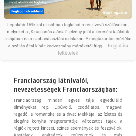
Legalább 15%-kal olcsóbban foglalhat a résztvevő szállásokon,
melyeket a „Kiruccanós ajánlat” jelvény jelöl a keresési találatok
listájában és a szobaválasztási oldalakon. A megtakarítás mértéke
Foglalási
a szállás által kínált kedvezmény mértékétől függ.
feltételek
Franciaország látnivalói,
nevezetességek Franciaországban:
Franciaország minden egyes tája egyedülálló
élményeket rejt. Elbűvölő, csodálatos, magával
ragadó, a romantika és a divat Mekkája, az ízletes és
elegáns konyha megteremtője. Változatos tájak, a
régiók rejtett kincsei, színes események és fesztiválok.
Kastélyok, apátságok, múzeumok és más