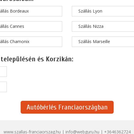
állás Bordeaux
Szállás Lyon
állás Cannes
Szállás Nizza
állás Chamonix
Szállás Marseille
 településén és Korzikán:
Autóbérlés Franciaországban
www.szallas-franciaorszag.hu | info@webguru.hu | +3646362724