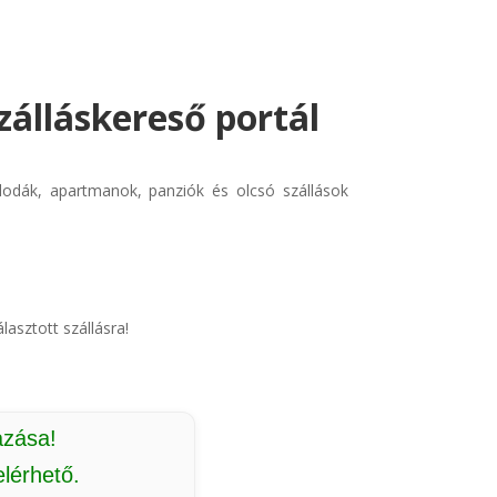
zálláskereső portál
llodák, apartmanok, panziók és olcsó szállások
lasztott szállásra!
azása!
lérhető.