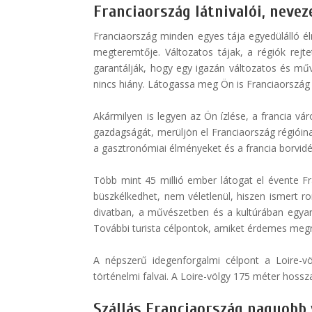
Franciaország látnivalói, neve
Franciaország minden egyes tája egyedülálló él
megteremtője. Változatos tájak, a régiók rej
garantálják, hogy egy igazán változatos és mű
nincs hiány. Látogassa meg Ön is Franciaország l
Akármilyen is legyen az Ön ízlése, a francia vár
gazdagságát, merüljön el Franciaország régióinak,
a gasztronómiai élményeket és a francia borvidé
Több mint 45 millió ember látogat el évente Fr
büszkélkedhet, nem véletlenül, hiszen ismert r
divatban, a művészetben és a kultúrában egyará
További turista célpontok, amiket érdemes megnéz
A népszerű idegenforgalmi célpont a Loire-vö
történelmi falvai. A Loire-völgy 175 méter hossz
Szállás Franciaország nagyobb 