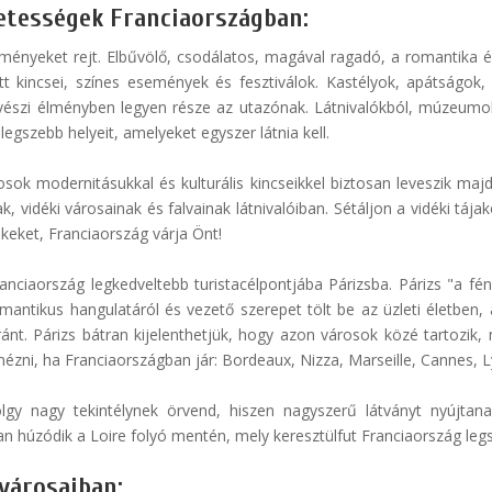
zetességek Franciaországban:
ményeket rejt. Elbűvölő, csodálatos, magával ragadó, a romantika é
tett kincsei, színes események és fesztiválok. Kastélyok, apátsá
vészi élményben legyen része az utazónak. Látnivalókból, múzeumo
egszebb helyeit, amelyeket egyszer látnia kell.
osok modernitásukkal és kulturális kincseikkel biztosan leveszik maj
 vidéki városainak és falvainak látnivalóiban. Sétáljon a vidéki tájak
keket, Franciaország várja Önt!
anciaország legkedveltebb turistacélpontjába Párizsba. Párizs "a fé
omantikus hangulatáról és vezető szerepet tölt be az üzleti életben,
nt. Párizs bátran kijelenthetjük, hogy azon városok közé tartozik, m
ni, ha Franciaországban jár: Bordeaux, Nizza, Marseille, Cannes, Lyo
lgy nagy tekintélynek örvend, hiszen nagyszerű látványt nyújtanak
an húzódik a Loire folyó mentén, mely keresztülfut Franciaország legsz
városaiban: