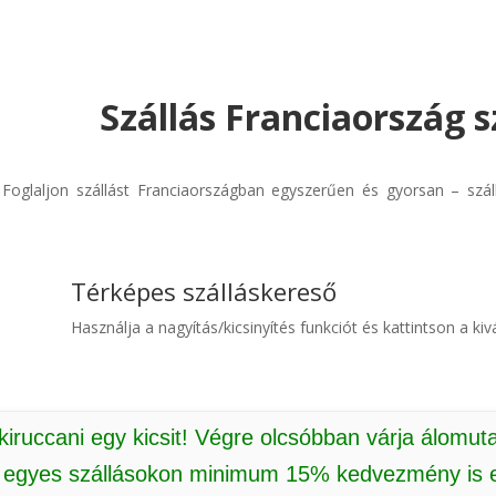
Szállás Franciaország s
! Foglaljon szállást Franciaországban egyszerűen és gyorsan – szá
Térképes szálláskereső
Használja a nagyítás/kicsinyítés funkciót és kattintson a kivá
 kiruccani egy kicsit! Végre olcsóbban várja álomut
: egyes szállásokon minimum 15% kedvezmény is e