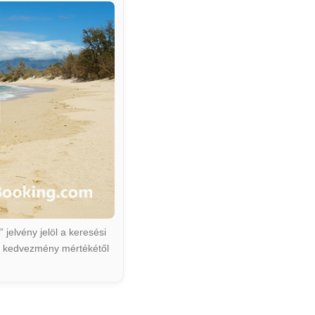
jelvény jelöl a keresési
ált kedvezmény mértékétől