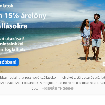
ban foglalhat a résztvevő szállásokon, melyeket a „Kiruccanós ajánlat” 
a szobaválasztási oldalakon. A megtakarítás mértéke a szállás által kín
Foglalási feltételek
függ.