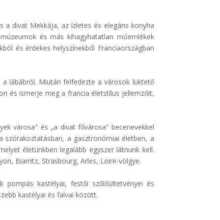
s a divat Mekkája, az ízletes és elegáns konyha
gok, múzeumok és más kihagyhatatlan műemlékek
kból és érdekes helyszínekből Franciaországban
d a lábábról. Miután felfedezte a városok lüktető
on és ismerje meg a francia életstílus jellemzőit,
nyek városa" és „a divat fővárosa” becenevekkel
 a szórakoztatásban, a gasztronómiai életben, a
elyet életünkben legalább egyszer látnunk kell.
n, Biarritz, Strasbourg, Arles, Loire-völgye.
 pompás kastélyai, festői szőlőültetvényei és
ebb kastélyai és falvai között.