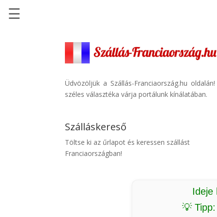
☰
Főoldal
Szállások
-
Szállásinfo.eu
Üdvözöljük a Szállás-Franciaország.hu oldalán
széles választéka várja portálunk kínálatában.
Repülőjegy
pénzvisszatérítéssel
Szálláskereső
Autóbérlés
-
Töltse ki az űrlapot és keressen szállást
Discover
Franciaországban!
Cars
Transzfer
-
Ideje
Kiwi
💡 Tipp
Taxi