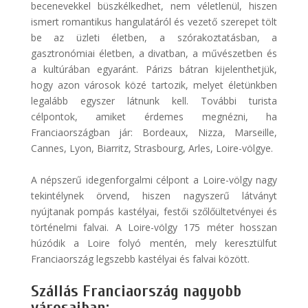
becenevekkel büszkélkedhet, nem véletlenül, hiszen
ismert romantikus hangulatáról és vezető szerepet tölt
be az üzleti életben, a szórakoztatásban, a
gasztronómiai életben, a divatban, a művészetben és
a kultúrában egyaránt. Párizs bátran kijelenthetjük,
hogy azon városok közé tartozik, melyet életünkben
legalább egyszer látnunk kell. További turista
célpontok, amiket érdemes megnézni, ha
Franciaországban jár: Bordeaux, Nizza, Marseille,
Cannes, Lyon, Biarritz, Strasbourg, Arles, Loire-völgye.
A népszerű idegenforgalmi célpont a Loire-völgy nagy
tekintélynek örvend, hiszen nagyszerű látványt
nyújtanak pompás kastélyai, festői szőlőültetvényei és
történelmi falvai. A Loire-völgy 175 méter hosszan
húzódik a Loire folyó mentén, mely keresztülfut
Franciaország legszebb kastélyai és falvai között.
Szállás Franciaország nagyobb
városaiban: