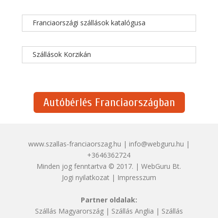
Franciaországi szállások katalógusa
Szállások Korzikán
Autóbérlés Franciaországban
www.szallas-franciaorszag.hu | info@webguru.hu |
+3646362724
Minden jog fenntartva © 2017. | WebGuru Bt.
Jogi nyilatkozat
|
Impresszum
Partner oldalak:
Szállás Magyarország
|
Szállás Anglia
|
Szállás