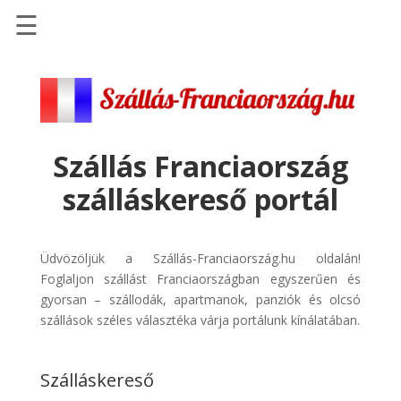
☰
Főoldal
Szállások
-
Szállásinfo.eu
Szállás Franciaország
Repülőjegy
szálláskereső portál
pénzvisszatérítéssel
Autóbérlés
-
Üdvözöljük a Szállás-Franciaország.hu oldalán!
Discover
Foglaljon szállást Franciaországban egyszerűen és
Cars
gyorsan – szállodák, apartmanok, panziók és olcsó
szállások széles választéka várja portálunk kínálatában.
Transzfer
-
Kiwi
Szálláskereső
Taxi