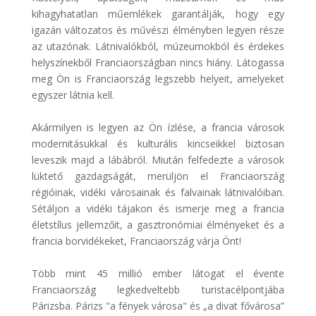
kihagyhatatlan műemlékek garantálják, hogy egy
igazán változatos és művészi élményben legyen része
az utazónak. Látnivalókból, múzeumokból és érdekes
helyszínekből Franciaországban nincs hiány. Látogassa
meg Ön is Franciaország legszebb helyeit, amelyeket
egyszer látnia kell.
Akármilyen is legyen az Ön ízlése, a francia városok
modernitásukkal és kulturális kincseikkel biztosan
leveszik majd a lábábról. Miután felfedezte a városok
lüktető gazdagságát, merüljön el Franciaország
régióinak, vidéki városainak és falvainak látnivalóiban.
Sétáljon a vidéki tájakon és ismerje meg a francia
életstílus jellemzőit, a gasztronómiai élményeket és a
francia borvidékeket, Franciaország várja Önt!
Több mint 45 millió ember látogat el évente
Franciaország legkedveltebb turistacélpontjába
Párizsba. Párizs "a fények városa" és „a divat fővárosa”