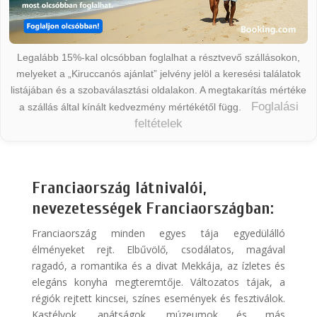
Legalább 15%-kal olcsóbban foglalhat a résztvevő szállásokon,
melyeket a „Kiruccanós ajánlat” jelvény jelöl a keresési találatok
listájában és a szobaválasztási oldalakon. A megtakarítás mértéke
Foglalási
a szállás által kínált kedvezmény mértékétől függ.
feltételek
Franciaország látnivalói,
nevezetességek Franciaországban:
Franciaország minden egyes tája egyedülálló
élményeket rejt. Elbűvölő, csodálatos, magával
ragadó, a romantika és a divat Mekkája, az ízletes és
elegáns konyha megteremtője. Változatos tájak, a
régiók rejtett kincsei, színes események és fesztiválok.
Kastélyok, apátságok, múzeumok és más