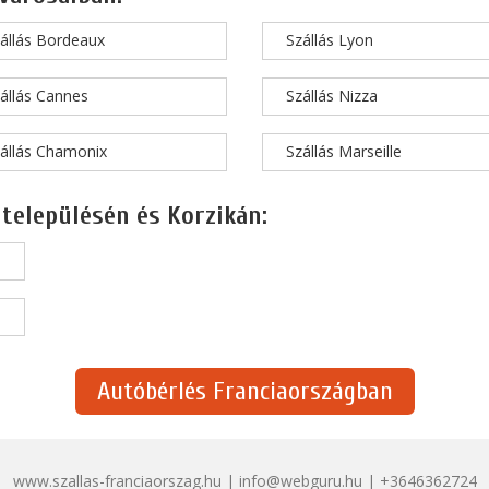
állás Bordeaux
Szállás Lyon
állás Cannes
Szállás Nizza
állás Chamonix
Szállás Marseille
 településén és Korzikán:
Autóbérlés Franciaországban
www.szallas-franciaorszag.hu | info@webguru.hu | +3646362724