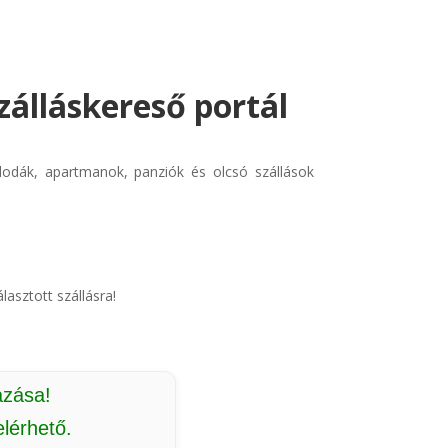
zálláskereső portál
llodák, apartmanok, panziók és olcsó szállások
lasztott szállásra!
azása!
lérhető.