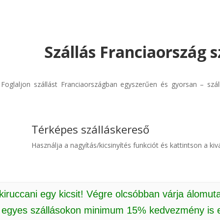
Szállás Franciaország s
! Foglaljon szállást Franciaországban egyszerűen és gyorsan – szá
Térképes szálláskereső
Használja a nagyítás/kicsinyítés funkciót és kattintson a kivá
 kiruccani egy kicsit! Végre olcsóbban várja álomut
: egyes szállásokon minimum 15% kedvezmény is e