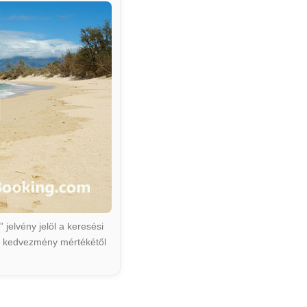
jelvény jelöl a keresési
ált kedvezmény mértékétől