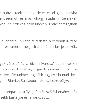
s a divat Mekkája, az ízletes és elegáns konyha
gok, múzeumok és más kihagyhatatlan műemlékek
kból és érdekes helyszínekből Franciaországban
d a lábábról. Miután felfedezte a városok lüktető
on és ismerje meg a francia életstílus jellemzőit,
nyek városa" és „a divat fővárosa” becenevekkel
 a szórakoztatásban, a gasztronómiai életben, a
elyet életünkben legalább egyszer látnunk kell.
n, Biarritz, Strasbourg, Arles, Loire-völgye.
 pompás kastélyai, festői szőlőültetvényei és
ebb kastélyai és falvai között.