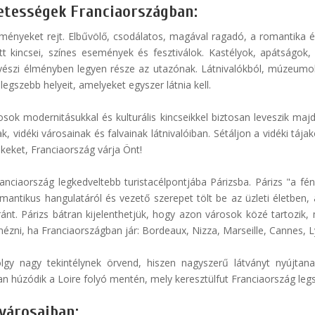
zetességek Franciaországban:
ményeket rejt. Elbűvölő, csodálatos, magával ragadó, a romantika é
tett kincsei, színes események és fesztiválok. Kastélyok, apátsá
vészi élményben legyen része az utazónak. Látnivalókból, múzeumo
egszebb helyeit, amelyeket egyszer látnia kell.
osok modernitásukkal és kulturális kincseikkel biztosan leveszik maj
 vidéki városainak és falvainak látnivalóiban. Sétáljon a vidéki tájak
keket, Franciaország várja Önt!
anciaország legkedveltebb turistacélpontjába Párizsba. Párizs "a fé
omantikus hangulatáról és vezető szerepet tölt be az üzleti életben,
nt. Párizs bátran kijelenthetjük, hogy azon városok közé tartozik, m
ni, ha Franciaországban jár: Bordeaux, Nizza, Marseille, Cannes, Lyo
lgy nagy tekintélynek örvend, hiszen nagyszerű látványt nyújtanak
an húzódik a Loire folyó mentén, mely keresztülfut Franciaország legsz
városaiban: