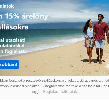
ban foglalhat a résztvevő szállásokon, melyeket a „Kiruccanós ajánlat” 
a szobaválasztási oldalakon. A megtakarítás mértéke a szállás által kín
Foglalási feltételek
függ.