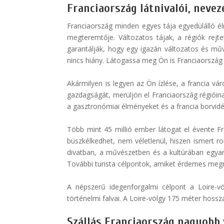
Franciaország látnivalói, neve
Franciaország minden egyes tája egyedülálló él
megteremtője. Változatos tájak, a régiók rej
garantálják, hogy egy igazán változatos és mű
nincs hiány. Látogassa meg Ön is Franciaország l
Akármilyen is legyen az Ön ízlése, a francia vár
gazdagságát, merüljön el Franciaország régióinak,
a gasztronómiai élményeket és a francia borvidé
Több mint 45 millió ember látogat el évente Fr
büszkélkedhet, nem véletlenül, hiszen ismert r
divatban, a művészetben és a kultúrában egyará
További turista célpontok, amiket érdemes megnéz
A népszerű idegenforgalmi célpont a Loire-vö
történelmi falvai. A Loire-völgy 175 méter hossz
Szállás Franciaország nagyobb 