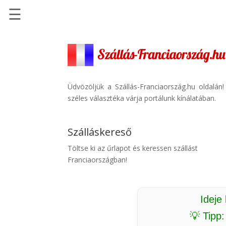
☰
Főoldal
Szállások
-
Szállásinfo.eu
Üdvözöljük a Szállás-Franciaország.hu oldalán
széles választéka várja portálunk kínálatában.
Repülőjegy
pénzvisszatérítéssel
Szálláskereső
Autóbérlés
-
Töltse ki az űrlapot és keressen szállást
Discover
Franciaországban!
Cars
Transzfer
-
Ideje
Kiwi
💡 Tipp
Taxi