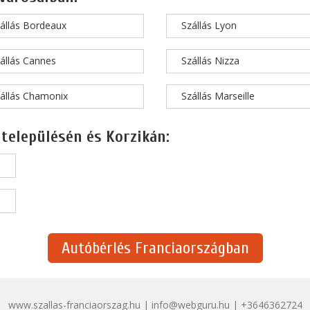
állás Bordeaux
Szállás Lyon
állás Cannes
Szállás Nizza
állás Chamonix
Szállás Marseille
 településén és Korzikán:
Autóbérlés Franciaországban
www.szallas-franciaorszag.hu | info@webguru.hu | +3646362724