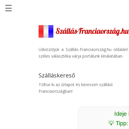
☰
Főoldal
Szállások
-
Szállásinfo.eu
Üdvözöljük a Szállás-Franciaország.hu oldalán
széles választéka várja portálunk kínálatában.
Repülőjegy
pénzvisszatérítéssel
Szálláskereső
Autóbérlés
-
Töltse ki az űrlapot és keressen szállást
Discover
Franciaországban!
Cars
Transzfer
-
Ideje
Kiwi
💡 Tipp
Taxi