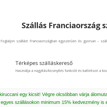
Szállás Franciaország s
! Foglaljon szállást Franciaországban egyszerűen és gyorsan – szá
Térképes szálláskereső
Használja a nagyítás/kicsinyítés funkciót és kattintson a kivá
 kiruccani egy kicsit! Végre olcsóbban várja álomut
: egyes szállásokon minimum 15% kedvezmény is e