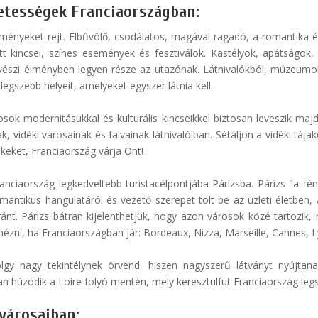
zetességek Franciaországban:
ményeket rejt. Elbűvölő, csodálatos, magával ragadó, a romantika é
tett kincsei, színes események és fesztiválok. Kastélyok, apátsá
vészi élményben legyen része az utazónak. Látnivalókból, múzeumo
egszebb helyeit, amelyeket egyszer látnia kell.
osok modernitásukkal és kulturális kincseikkel biztosan leveszik maj
 vidéki városainak és falvainak látnivalóiban. Sétáljon a vidéki tájak
keket, Franciaország várja Önt!
anciaország legkedveltebb turistacélpontjába Párizsba. Párizs "a fé
omantikus hangulatáról és vezető szerepet tölt be az üzleti életben,
nt. Párizs bátran kijelenthetjük, hogy azon városok közé tartozik, m
ni, ha Franciaországban jár: Bordeaux, Nizza, Marseille, Cannes, Lyo
lgy nagy tekintélynek örvend, hiszen nagyszerű látványt nyújtanak
an húzódik a Loire folyó mentén, mely keresztülfut Franciaország legsz
városaiban: