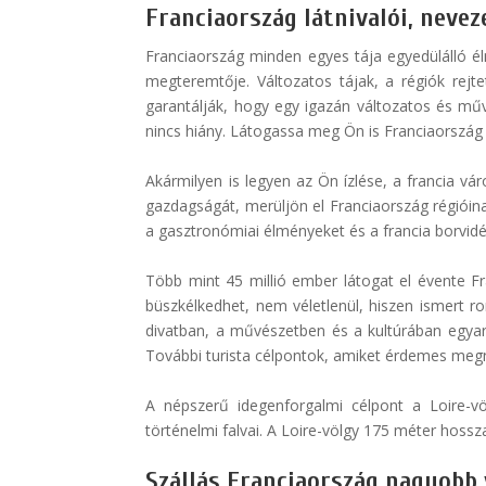
Franciaország látnivalói, neve
Franciaország minden egyes tája egyedülálló él
megteremtője. Változatos tájak, a régiók rej
garantálják, hogy egy igazán változatos és mű
nincs hiány. Látogassa meg Ön is Franciaország l
Akármilyen is legyen az Ön ízlése, a francia vár
gazdagságát, merüljön el Franciaország régióinak,
a gasztronómiai élményeket és a francia borvidé
Több mint 45 millió ember látogat el évente Fr
büszkélkedhet, nem véletlenül, hiszen ismert r
divatban, a művészetben és a kultúrában egyará
További turista célpontok, amiket érdemes megnéz
A népszerű idegenforgalmi célpont a Loire-vö
történelmi falvai. A Loire-völgy 175 méter hossz
Szállás Franciaország nagyobb 