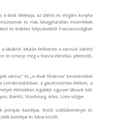
s a divat Mekkája, az ízletes és elegáns konyha
gok, múzeumok és más kihagyhatatlan műemlékek
kból és érdekes helyszínekből Franciaországban
d a lábábról. Miután felfedezte a városok lüktető
on és ismerje meg a francia életstílus jellemzőit,
nyek városa" és „a divat fővárosa” becenevekkel
 a szórakoztatásban, a gasztronómiai életben, a
elyet életünkben legalább egyszer látnunk kell.
n, Biarritz, Strasbourg, Arles, Loire-völgye.
 pompás kastélyai, festői szőlőültetvényei és
ebb kastélyai és falvai között.