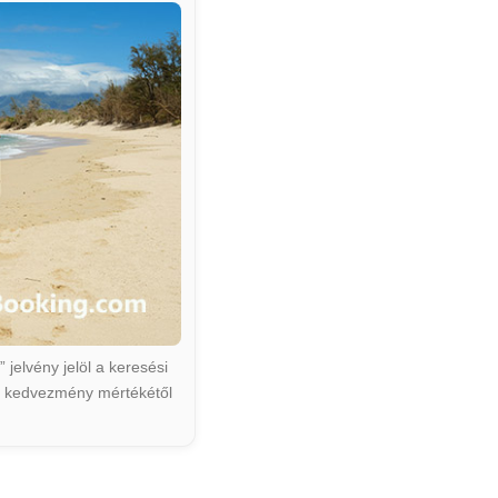
jelvény jelöl a keresési
ált kedvezmény mértékétől