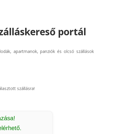
zálláskereső portál
llodák, apartmanok, panziók és olcsó szállások
lasztott szállásra!
azása!
lérhető.