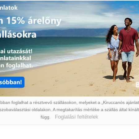
ban foglalhat a résztvevő szállásokon, melyeket a „Kiruccanós ajánlat” 
a szobaválasztási oldalakon. A megtakarítás mértéke a szállás által kín
Foglalási feltételek
függ.