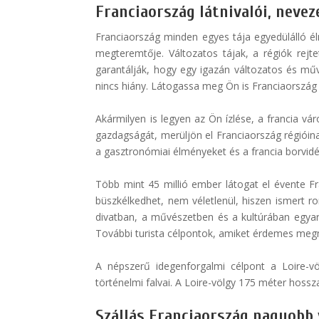
Franciaország látnivalói, neve
Franciaország minden egyes tája egyedülálló él
megteremtője. Változatos tájak, a régiók rej
garantálják, hogy egy igazán változatos és mű
nincs hiány. Látogassa meg Ön is Franciaország l
Akármilyen is legyen az Ön ízlése, a francia vár
gazdagságát, merüljön el Franciaország régióinak,
a gasztronómiai élményeket és a francia borvidé
Több mint 45 millió ember látogat el évente Fr
büszkélkedhet, nem véletlenül, hiszen ismert r
divatban, a művészetben és a kultúrában egyará
További turista célpontok, amiket érdemes megnéz
A népszerű idegenforgalmi célpont a Loire-vö
történelmi falvai. A Loire-völgy 175 méter hossz
Szállás Franciaország nagyobb 