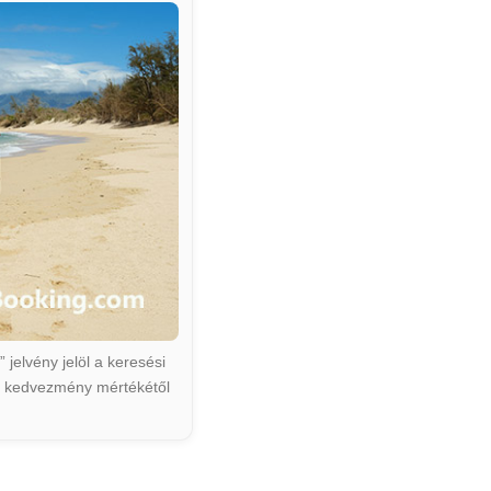
jelvény jelöl a keresési
ált kedvezmény mértékétől