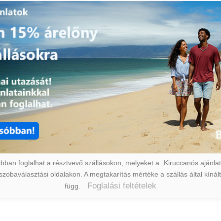
ban foglalhat a résztvevő szállásokon, melyeket a „Kiruccanós ajánlat” 
a szobaválasztási oldalakon. A megtakarítás mértéke a szállás által kín
Foglalási feltételek
függ.