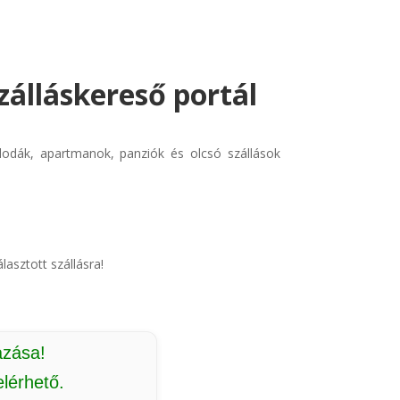
zálláskereső portál
llodák, apartmanok, panziók és olcsó szállások
lasztott szállásra!
azása!
lérhető.