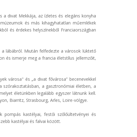
s a divat Mekkája, az ízletes és elegáns konyha
gok, múzeumok és más kihagyhatatlan műemlékek
kból és érdekes helyszínekből Franciaországban
d a lábábról. Miután felfedezte a városok lüktető
on és ismerje meg a francia életstílus jellemzőit,
nyek városa" és „a divat fővárosa” becenevekkel
 a szórakoztatásban, a gasztronómiai életben, a
elyet életünkben legalább egyszer látnunk kell.
n, Biarritz, Strasbourg, Arles, Loire-völgye.
 pompás kastélyai, festői szőlőültetvényei és
ebb kastélyai és falvai között.