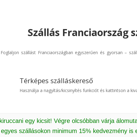
Szállás Franciaország s
! Foglaljon szállást Franciaországban egyszerűen és gyorsan – szá
Térképes szálláskereső
Használja a nagyítás/kicsinyítés funkciót és kattintson a kivá
 kiruccani egy kicsit! Végre olcsóbban várja álomut
: egyes szállásokon minimum 15% kedvezmény is e