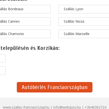
állás Bordeaux
Szállás Lyon
állás Cannes
Szállás Nizza
állás Chamonix
Szállás Marseille
 településén és Korzikán:
Autóbérlés Franciaországban
www.szallas-franciaorszag.hu | info@webguru.hu | +3646362724