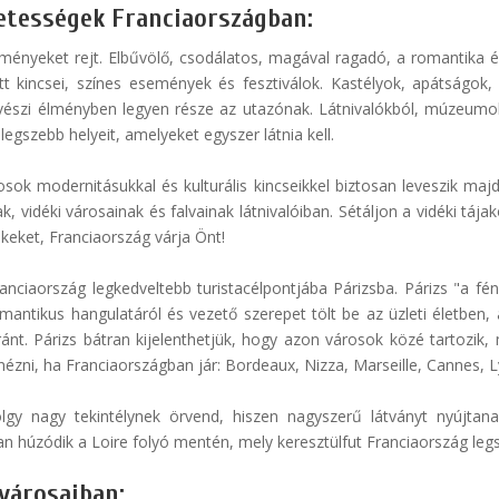
zetességek Franciaországban:
ményeket rejt. Elbűvölő, csodálatos, magával ragadó, a romantika é
tett kincsei, színes események és fesztiválok. Kastélyok, apátsá
vészi élményben legyen része az utazónak. Látnivalókból, múzeumo
egszebb helyeit, amelyeket egyszer látnia kell.
osok modernitásukkal és kulturális kincseikkel biztosan leveszik maj
 vidéki városainak és falvainak látnivalóiban. Sétáljon a vidéki tájak
keket, Franciaország várja Önt!
anciaország legkedveltebb turistacélpontjába Párizsba. Párizs "a fé
omantikus hangulatáról és vezető szerepet tölt be az üzleti életben,
nt. Párizs bátran kijelenthetjük, hogy azon városok közé tartozik, m
ni, ha Franciaországban jár: Bordeaux, Nizza, Marseille, Cannes, Lyo
lgy nagy tekintélynek örvend, hiszen nagyszerű látványt nyújtanak
an húzódik a Loire folyó mentén, mely keresztülfut Franciaország legsz
városaiban: