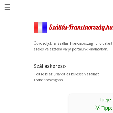
☰
Főoldal
Szállások
-
Szállásinfo.eu
Üdvözöljük a Szállás-Franciaország.hu oldalán
széles választéka várja portálunk kínálatában.
Repülőjegy
pénzvisszatérítéssel
Szálláskereső
Autóbérlés
-
Töltse ki az űrlapot és keressen szállást
Discover
Franciaországban!
Cars
Transzfer
-
Ideje
Kiwi
💡 Tipp
Taxi