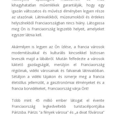
kihagyhatatlan műemlékek garantálják, hogy egy
igazán változatos és művészi élményben legyen része
az utazónak. Látnivalókból, múzeumokból és érdekes
helyszínekből Franciaországban nincs hiány. Látogassa
meg Ön is Franciaország legszebb helyeit, amelyeket
egyszer látnia kell.
Akármilyen is legyen az Ön ízlése, a francia városok
modernitásukkal és kulturális kincseikkel biztosan
leveszik majd a lábábról. Miután felfedezte a városok
lüktető gazdagságát, merüljön el Franciaország
régióinak, vidéki városainak és falvainak látnivalóiban.
Sétáljon a vidéki tájakon és ismerje meg a francia
életstílus jellemzőit, a gasztronómiai élményeket és a
francia borvidékeket, Franciaország várja Önt!
Több mint 45 millió ember látogat el évente
Franciaország legkedveltebb turistacélpontjába
Párizsba. Párizs "a fények városa" és „a divat fővárosa”