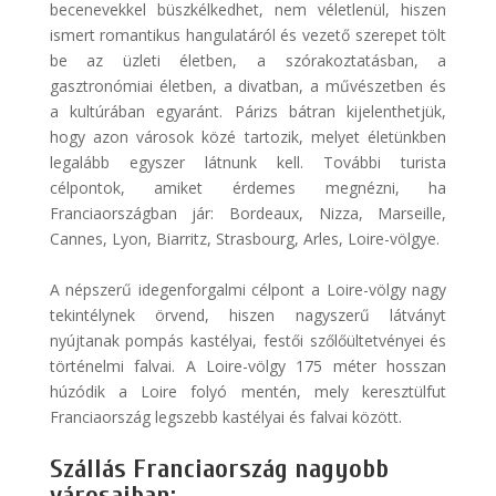
becenevekkel büszkélkedhet, nem véletlenül, hiszen
ismert romantikus hangulatáról és vezető szerepet tölt
be az üzleti életben, a szórakoztatásban, a
gasztronómiai életben, a divatban, a művészetben és
a kultúrában egyaránt. Párizs bátran kijelenthetjük,
hogy azon városok közé tartozik, melyet életünkben
legalább egyszer látnunk kell. További turista
célpontok, amiket érdemes megnézni, ha
Franciaországban jár: Bordeaux, Nizza, Marseille,
Cannes, Lyon, Biarritz, Strasbourg, Arles, Loire-völgye.
A népszerű idegenforgalmi célpont a Loire-völgy nagy
tekintélynek örvend, hiszen nagyszerű látványt
nyújtanak pompás kastélyai, festői szőlőültetvényei és
történelmi falvai. A Loire-völgy 175 méter hosszan
húzódik a Loire folyó mentén, mely keresztülfut
Franciaország legszebb kastélyai és falvai között.
Szállás Franciaország nagyobb
városaiban: