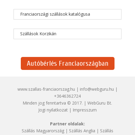
Franciaországi szállások katalógusa
Szállások Korzikán
Autóbérlés Franciaországban
www.szallas-franciaorszag.hu | info@webguru.hu |
+3646362724
Minden jog fenntartva © 2017. | WebGuru Bt.
Jogi nyilatkozat
|
Impresszum
Partner oldalak:
Szállás Magyarország
|
Szállás Anglia
|
Szállás