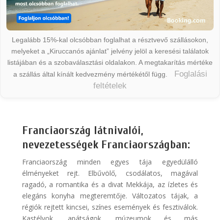
Legalább 15%-kal olcsóbban foglalhat a résztvevő szállásokon,
melyeket a „Kiruccanós ajánlat” jelvény jelöl a keresési találatok
listájában és a szobaválasztási oldalakon. A megtakarítás mértéke
Foglalási
a szállás által kínált kedvezmény mértékétől függ.
feltételek
Franciaország látnivalói,
nevezetességek Franciaországban:
Franciaország minden egyes tája egyedülálló
élményeket rejt. Elbűvölő, csodálatos, magával
ragadó, a romantika és a divat Mekkája, az ízletes és
elegáns konyha megteremtője. Változatos tájak, a
régiók rejtett kincsei, színes események és fesztiválok.
Kastélyok, apátságok, múzeumok és más