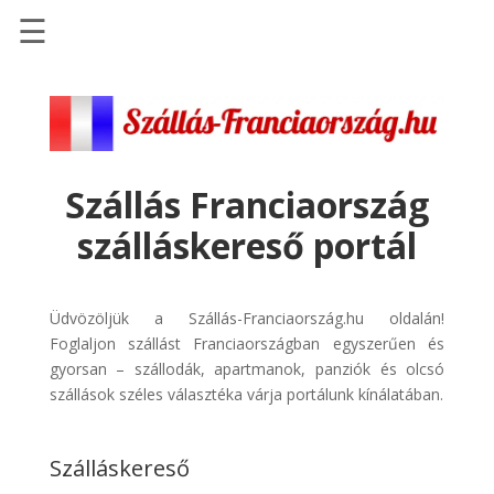
☰
Főoldal
Szállások
-
Szállásinfo.eu
Szállás Franciaország
Repülőjegy
szálláskereső portál
pénzvisszatérítéssel
Autóbérlés
-
Üdvözöljük a Szállás-Franciaország.hu oldalán!
Discover
Foglaljon szállást Franciaországban egyszerűen és
Cars
gyorsan – szállodák, apartmanok, panziók és olcsó
szállások széles választéka várja portálunk kínálatában.
Transzfer
-
Kiwi
Szálláskereső
Taxi