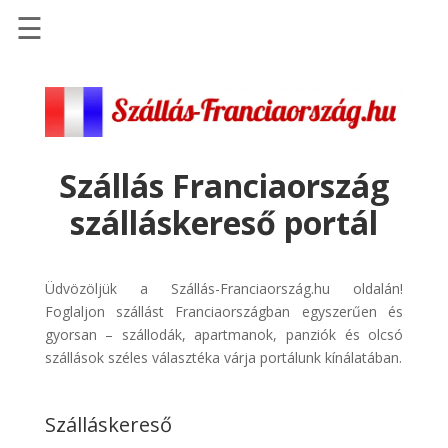
☰
Főoldal
Szállások
-
Szállásinfo.eu
Szállás Franciaország
Repülőjegy
szálláskereső portál
pénzvisszatérítéssel
Autóbérlés
-
Üdvözöljük a Szállás-Franciaország.hu oldalán!
Discover
Foglaljon szállást Franciaországban egyszerűen és
Cars
gyorsan – szállodák, apartmanok, panziók és olcsó
szállások széles választéka várja portálunk kínálatában.
Transzfer
-
Kiwi
Szálláskereső
Taxi