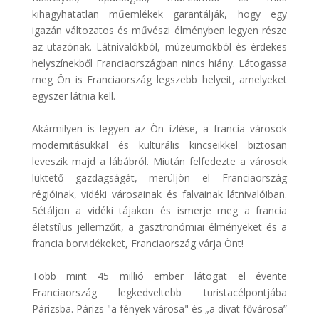
kihagyhatatlan műemlékek garantálják, hogy egy
igazán változatos és művészi élményben legyen része
az utazónak. Látnivalókból, múzeumokból és érdekes
helyszínekből Franciaországban nincs hiány. Látogassa
meg Ön is Franciaország legszebb helyeit, amelyeket
egyszer látnia kell.
Akármilyen is legyen az Ön ízlése, a francia városok
modernitásukkal és kulturális kincseikkel biztosan
leveszik majd a lábábról. Miután felfedezte a városok
lüktető gazdagságát, merüljön el Franciaország
régióinak, vidéki városainak és falvainak látnivalóiban.
Sétáljon a vidéki tájakon és ismerje meg a francia
életstílus jellemzőit, a gasztronómiai élményeket és a
francia borvidékeket, Franciaország várja Önt!
Több mint 45 millió ember látogat el évente
Franciaország legkedveltebb turistacélpontjába
Párizsba. Párizs "a fények városa" és „a divat fővárosa”