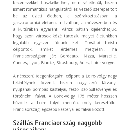
becenevekkel büszkélkedhet, nem véletlenül, hiszen
ismert romantikus hangulatáról és vezető szerepet tölt
be az üzleti életben, a szórakoztatásban, a
gasztronómiai életben, a divatban, a művészetben és
a kultúrában egyaránt. Párizs bátran kijelenthetjük,
hogy azon városok közé tartozik, melyet életünkben
legalább egyszer látnunk kell. További turista
célpontok, amiket érdemes megnézni, ha
Franciaországban jár: Bordeaux, Nizza, Marseille,
Cannes, Lyon, Biarritz, Strasbourg, Arles, Loire-völgye.
A népszerű idegenforgalmi célpont a Loire-völgy nagy
tekintélynek örvend, hiszen nagyszerű látványt
nyújtanak pompás kastélyai, festői szőlőültetvényei és
történelmi falvai. A Loire-völgy 175 méter hosszan
húzódik a Loire folyó mentén, mely keresztülfut
Franciaország legszebb kastélyai és falvai között.
Szállás Franciaország nagyobb
városaiban: