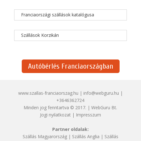
Franciaországi szállások katalógusa
Szállások Korzikán
Autóbérlés Franciaországban
www.szallas-franciaorszag.hu | info@webguru.hu |
+3646362724
Minden jog fenntartva © 2017. | WebGuru Bt.
Jogi nyilatkozat
|
Impresszum
Partner oldalak:
Szállás Magyarország
|
Szállás Anglia
|
Szállás