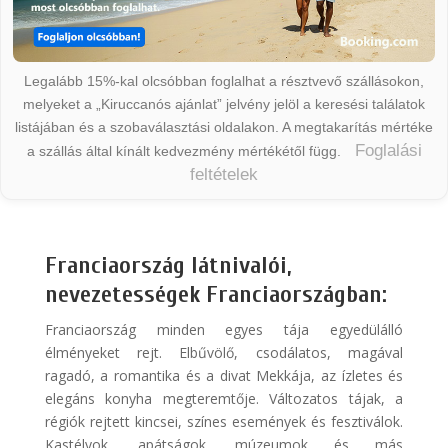
Legalább 15%-kal olcsóbban foglalhat a résztvevő szállásokon,
melyeket a „Kiruccanós ajánlat” jelvény jelöl a keresési találatok
listájában és a szobaválasztási oldalakon. A megtakarítás mértéke
Foglalási
a szállás által kínált kedvezmény mértékétől függ.
feltételek
Franciaország látnivalói,
nevezetességek Franciaországban:
Franciaország minden egyes tája egyedülálló
élményeket rejt. Elbűvölő, csodálatos, magával
ragadó, a romantika és a divat Mekkája, az ízletes és
elegáns konyha megteremtője. Változatos tájak, a
régiók rejtett kincsei, színes események és fesztiválok.
Kastélyok, apátságok, múzeumok és más