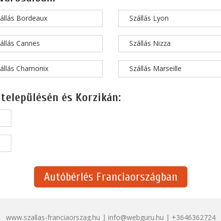
állás Bordeaux
Szállás Lyon
állás Cannes
Szállás Nizza
állás Chamonix
Szállás Marseille
 településén és Korzikán:
Autóbérlés Franciaországban
www.szallas-franciaorszag.hu | info@webguru.hu | +3646362724