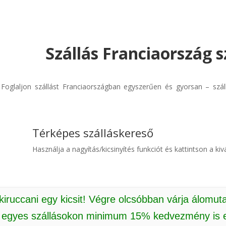
Szállás Franciaország s
! Foglaljon szállást Franciaországban egyszerűen és gyorsan – szá
Térképes szálláskereső
Használja a nagyítás/kicsinyítés funkciót és kattintson a kivá
 kiruccani egy kicsit! Végre olcsóbban várja álomut
: egyes szállásokon minimum 15% kedvezmény is e