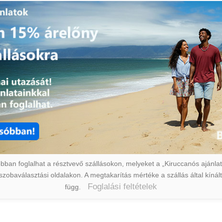
ban foglalhat a résztvevő szállásokon, melyeket a „Kiruccanós ajánlat” 
a szobaválasztási oldalakon. A megtakarítás mértéke a szállás által kín
Foglalási feltételek
függ.