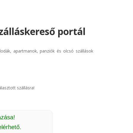
zálláskereső portál
llodák, apartmanok, panziók és olcsó szállások
lasztott szállásra!
azása!
lérhető.