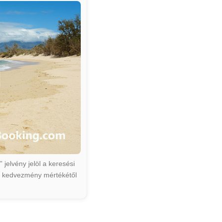
jelvény jelöl a keresési
ált kedvezmény mértékétől