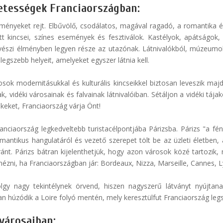
zetességek Franciaországban:
ményeket rejt. Elbűvölő, csodálatos, magával ragadó, a romantika é
tett kincsei, színes események és fesztiválok. Kastélyok, apátsá
vészi élményben legyen része az utazónak. Látnivalókból, múzeumo
egszebb helyeit, amelyeket egyszer látnia kell.
osok modernitásukkal és kulturális kincseikkel biztosan leveszik maj
 vidéki városainak és falvainak látnivalóiban. Sétáljon a vidéki tájak
keket, Franciaország várja Önt!
anciaország legkedveltebb turistacélpontjába Párizsba. Párizs "a fé
omantikus hangulatáról és vezető szerepet tölt be az üzleti életben,
nt. Párizs bátran kijelenthetjük, hogy azon városok közé tartozik, m
ni, ha Franciaországban jár: Bordeaux, Nizza, Marseille, Cannes, Lyo
lgy nagy tekintélynek örvend, hiszen nagyszerű látványt nyújtanak
an húzódik a Loire folyó mentén, mely keresztülfut Franciaország legsz
városaiban: