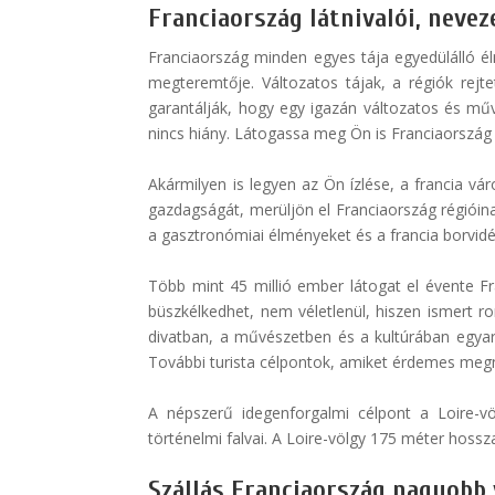
Franciaország látnivalói, neve
Franciaország minden egyes tája egyedülálló él
megteremtője. Változatos tájak, a régiók rej
garantálják, hogy egy igazán változatos és mű
nincs hiány. Látogassa meg Ön is Franciaország l
Akármilyen is legyen az Ön ízlése, a francia vár
gazdagságát, merüljön el Franciaország régióinak,
a gasztronómiai élményeket és a francia borvidé
Több mint 45 millió ember látogat el évente Fr
büszkélkedhet, nem véletlenül, hiszen ismert r
divatban, a művészetben és a kultúrában egyará
További turista célpontok, amiket érdemes megnéz
A népszerű idegenforgalmi célpont a Loire-vö
történelmi falvai. A Loire-völgy 175 méter hossz
Szállás Franciaország nagyobb 