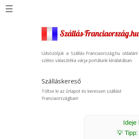
☰
Főoldal
Szállások
-
Szállásinfo.eu
Üdvözöljük a Szállás-Franciaország.hu oldalán
széles választéka várja portálunk kínálatában.
Repülőjegy
pénzvisszatérítéssel
Szálláskereső
Autóbérlés
-
Töltse ki az űrlapot és keressen szállást
Discover
Franciaországban!
Cars
Transzfer
-
Ideje
Kiwi
💡 Tipp
Taxi