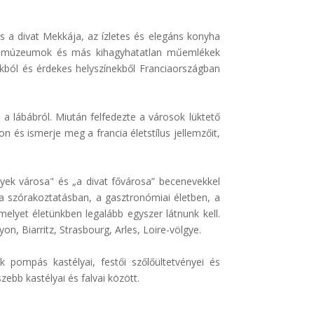
s a divat Mekkája, az ízletes és elegáns konyha
gok, múzeumok és más kihagyhatatlan műemlékek
kból és érdekes helyszínekből Franciaországban
d a lábábról. Miután felfedezte a városok lüktető
on és ismerje meg a francia életstílus jellemzőit,
nyek városa" és „a divat fővárosa” becenevekkel
 a szórakoztatásban, a gasztronómiai életben, a
elyet életünkben legalább egyszer látnunk kell.
n, Biarritz, Strasbourg, Arles, Loire-völgye.
 pompás kastélyai, festői szőlőültetvényei és
ebb kastélyai és falvai között.