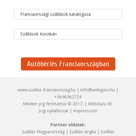
Franciaországi szállások katalógusa
Szállások Korzikán
Autóbérlés Franciaországban
www.szallas-franciaorszag.hu | info@webguru.hu |
+3646362724
Minden jog fenntartva © 2017. | WebGuru Bt.
Jogi nyilatkozat
|
Impresszum
Partner oldalak:
Szállás Magyarország
|
Szállás Anglia
|
Szállás