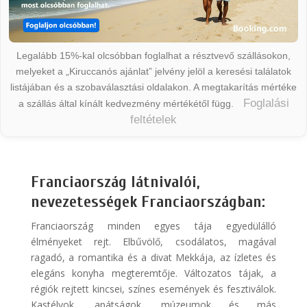
Legalább 15%-kal olcsóbban foglalhat a résztvevő szállásokon,
melyeket a „Kiruccanós ajánlat” jelvény jelöl a keresési találatok
listájában és a szobaválasztási oldalakon. A megtakarítás mértéke
Foglalási
a szállás által kínált kedvezmény mértékétől függ.
feltételek
Franciaország látnivalói,
nevezetességek Franciaországban:
Franciaország minden egyes tája egyedülálló
élményeket rejt. Elbűvölő, csodálatos, magával
ragadó, a romantika és a divat Mekkája, az ízletes és
elegáns konyha megteremtője. Változatos tájak, a
régiók rejtett kincsei, színes események és fesztiválok.
Kastélyok, apátságok, múzeumok és más