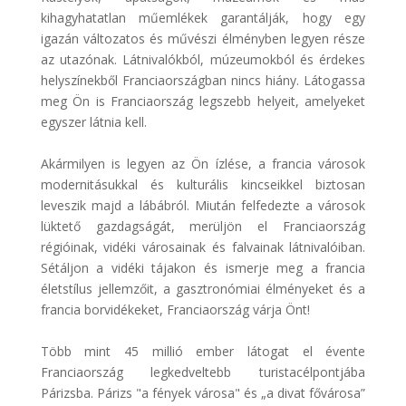
kihagyhatatlan műemlékek garantálják, hogy egy
igazán változatos és művészi élményben legyen része
az utazónak. Látnivalókból, múzeumokból és érdekes
helyszínekből Franciaországban nincs hiány. Látogassa
meg Ön is Franciaország legszebb helyeit, amelyeket
egyszer látnia kell.
Akármilyen is legyen az Ön ízlése, a francia városok
modernitásukkal és kulturális kincseikkel biztosan
leveszik majd a lábábról. Miután felfedezte a városok
lüktető gazdagságát, merüljön el Franciaország
régióinak, vidéki városainak és falvainak látnivalóiban.
Sétáljon a vidéki tájakon és ismerje meg a francia
életstílus jellemzőit, a gasztronómiai élményeket és a
francia borvidékeket, Franciaország várja Önt!
Több mint 45 millió ember látogat el évente
Franciaország legkedveltebb turistacélpontjába
Párizsba. Párizs "a fények városa" és „a divat fővárosa”