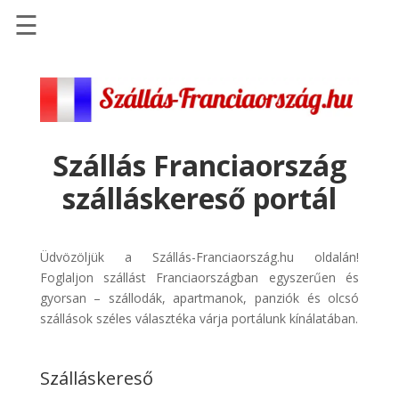
☰
Főoldal
Szállások
-
Szállásinfo.eu
Szállás Franciaország
Repülőjegy
szálláskereső portál
pénzvisszatérítéssel
Autóbérlés
-
Üdvözöljük a Szállás-Franciaország.hu oldalán!
Discover
Foglaljon szállást Franciaországban egyszerűen és
Cars
gyorsan – szállodák, apartmanok, panziók és olcsó
szállások széles választéka várja portálunk kínálatában.
Transzfer
-
Kiwi
Szálláskereső
Taxi