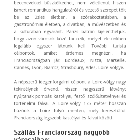
becenevekkel büszkélkedhet, nem véletlenül, hiszen
ismert romantikus hangulatáról és vezető szerepet tölt
be az üzleti életben, a szórakoztatásban, a
gasztronómiai életben, a divatban, a művészetben és
a kultúrában egyaránt. Párizs bátran kijelenthetjük,
hogy azon városok közé tartozik, melyet életünkben
legalább egyszer látnunk kell. További turista
célpontok, amiket érdemes megnézni, ha
Franciaországban jár: Bordeaux, Nizza, Marseille,
Cannes, Lyon, Biarritz, Strasbourg, Arles, Loire-völgye.
A népszerű idegenforgalmi célpont a Loire-völgy nagy
tekintélynek örvend, hiszen nagyszerű látványt
nyújtanak pompás kastélyai, festői szőlőültetvényei és
történelmi falvai. A Loire-völgy 175 méter hosszan
húzódik a Loire folyó mentén, mely keresztülfut
Franciaország legszebb kastélyai és falvai között.
Szállás Franciaország nagyobb
városaiban: