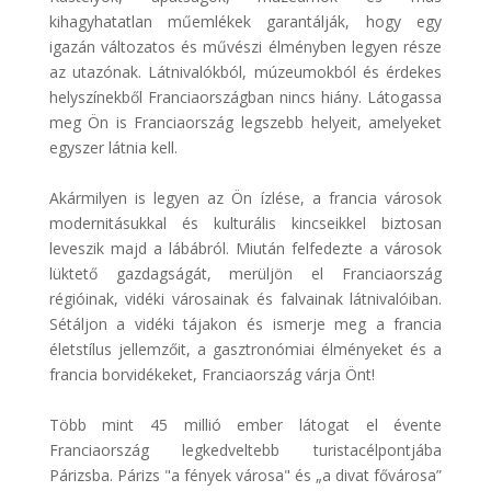
kihagyhatatlan műemlékek garantálják, hogy egy
igazán változatos és művészi élményben legyen része
az utazónak. Látnivalókból, múzeumokból és érdekes
helyszínekből Franciaországban nincs hiány. Látogassa
meg Ön is Franciaország legszebb helyeit, amelyeket
egyszer látnia kell.
Akármilyen is legyen az Ön ízlése, a francia városok
modernitásukkal és kulturális kincseikkel biztosan
leveszik majd a lábábról. Miután felfedezte a városok
lüktető gazdagságát, merüljön el Franciaország
régióinak, vidéki városainak és falvainak látnivalóiban.
Sétáljon a vidéki tájakon és ismerje meg a francia
életstílus jellemzőit, a gasztronómiai élményeket és a
francia borvidékeket, Franciaország várja Önt!
Több mint 45 millió ember látogat el évente
Franciaország legkedveltebb turistacélpontjába
Párizsba. Párizs "a fények városa" és „a divat fővárosa”