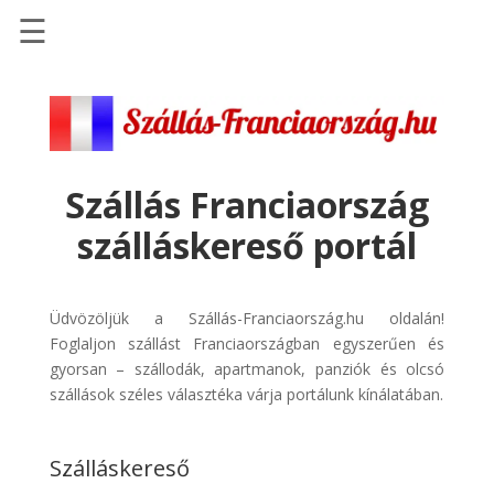
☰
Főoldal
Szállások
-
Szállásinfo.eu
Szállás Franciaország
Repülőjegy
szálláskereső portál
pénzvisszatérítéssel
Autóbérlés
-
Üdvözöljük a Szállás-Franciaország.hu oldalán!
Discover
Foglaljon szállást Franciaországban egyszerűen és
Cars
gyorsan – szállodák, apartmanok, panziók és olcsó
szállások széles választéka várja portálunk kínálatában.
Transzfer
-
Kiwi
Szálláskereső
Taxi