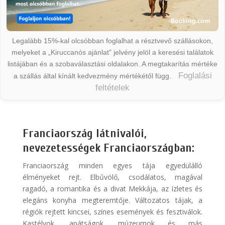
Legalább 15%-kal olcsóbban foglalhat a résztvevő szállásokon,
melyeket a „Kiruccanós ajánlat” jelvény jelöl a keresési találatok
listájában és a szobaválasztási oldalakon. A megtakarítás mértéke
Foglalási
a szállás által kínált kedvezmény mértékétől függ.
feltételek
Franciaország látnivalói,
nevezetességek Franciaországban:
Franciaország minden egyes tája egyedülálló
élményeket rejt. Elbűvölő, csodálatos, magával
ragadó, a romantika és a divat Mekkája, az ízletes és
elegáns konyha megteremtője. Változatos tájak, a
régiók rejtett kincsei, színes események és fesztiválok.
Kastélyok, apátságok, múzeumok és más