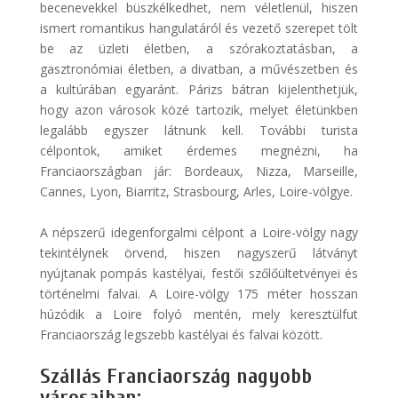
becenevekkel büszkélkedhet, nem véletlenül, hiszen
ismert romantikus hangulatáról és vezető szerepet tölt
be az üzleti életben, a szórakoztatásban, a
gasztronómiai életben, a divatban, a művészetben és
a kultúrában egyaránt. Párizs bátran kijelenthetjük,
hogy azon városok közé tartozik, melyet életünkben
legalább egyszer látnunk kell. További turista
célpontok, amiket érdemes megnézni, ha
Franciaországban jár: Bordeaux, Nizza, Marseille,
Cannes, Lyon, Biarritz, Strasbourg, Arles, Loire-völgye.
A népszerű idegenforgalmi célpont a Loire-völgy nagy
tekintélynek örvend, hiszen nagyszerű látványt
nyújtanak pompás kastélyai, festői szőlőültetvényei és
történelmi falvai. A Loire-völgy 175 méter hosszan
húzódik a Loire folyó mentén, mely keresztülfut
Franciaország legszebb kastélyai és falvai között.
Szállás Franciaország nagyobb
városaiban: