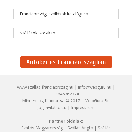
Franciaországi szállások katalógusa
Szállások Korzikán
Autóbérlés Franciaországban
www.szallas-franciaorszag.hu | info@webguru.hu |
+3646362724
Minden jog fenntartva © 2017. | WebGuru Bt.
Jogi nyilatkozat
|
Impresszum
Partner oldalak:
Szállás Magyarország
|
Szállás Anglia
|
Szállás