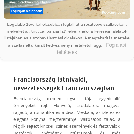
Legalább 15%-kal olcsóbban foglalhat a résztvevő szállásokon,
melyeket a „Kiruccanós ajánlat” jelvény jelöl a keresési találatok
listájában és a szobaválasztási oldalakon. A megtakarítás mértéke
Foglalási
a szállás által kínált kedvezmény mértékétől függ.
feltételek
Franciaország látnivalói,
nevezetességek Franciaországban:
Franciaország minden egyes tája egyedülálló
élményeket rejt. Elbűvölő, csodálatos, magával
ragadó, a romantika és a divat Mekkája, az ízletes és
elegáns konyha megteremtője. Változatos tájak, a
régiók rejtett kincsei, színes események és fesztiválok.
Kastélyok, apátságok, múzeumok és más