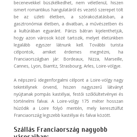
becenevekkel büszkélkedhet, nem véletlenül, hiszen
ismert romantikus hangulatáról és vezető szerepet tölt
be az üzleti életben, a szórakoztatásban, a
gasztronómiai életben, a divatban, a művészetben és
a kultúrában egyaránt. Párizs bátran kijelenthetjük,
hogy azon városok közé tartozik, melyet életünkben
legalább egyszer látnunk kell. További turista
célpontok, amiket érdemes megnézni, ha
Franciaországban jár: Bordeaux, Nizza, Marseille,
Cannes, Lyon, Biarritz, Strasbourg, Arles, Loire-völgye.
A népszerű idegenforgalmi célpont a Loire-völgy nagy
tekintélynek örvend, hiszen nagyszerű látványt
nyújtanak pompás kastélyai, festői szőlőültetvényei és
történelmi falvai. A Loire-völgy 175 méter hosszan
húzódik a Loire folyó mentén, mely keresztülfut
Franciaország legszebb kastélyai és falvai között.
Szállás Franciaország nagyobb
városaiban: