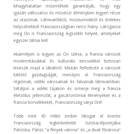
kihagyhatatlan műemlékek garantálják, hogy egy
igazán változatos és művészi élményben legyen része
az utazónak. Látnivalókból, múzeumokból és érdekes
helyszínekből Franciaországban nincs hiány. Látogassa
meg Ön is Franciaország legszebb helyeit, amelyeket
egyszer látnia kell.
Akármilyen is legyen az Ön ízlése, a francia városok
modernitásukkal és kulturális kincseikkel biztosan
leveszik majd a lábábról. Miután felfedezte a városok
lüktető gazdagságát, merüljön el Franciaország
régióinak, vidéki városainak és falvainak látnivalóiban.
Sétáljon a vidéki tájakon és ismerje meg a francia
életstílus jellemzőit, a gasztronómiai élményeket és a
francia borvidékeket, Franciaország várja Önt!
Több mint 45 millió ember látogat el évente
Franciaország legkedveltebb turistacélpontjába
Párizsba. Párizs "a fények városa" és „a divat fővárosa”