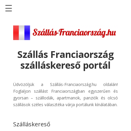
☰
Főoldal
Szállások
-
Szállásinfo.eu
Szállás Franciaország
Repülőjegy
szálláskereső portál
pénzvisszatérítéssel
Autóbérlés
-
Üdvözöljük a Szállás-Franciaország.hu oldalán!
Discover
Foglaljon szállást Franciaországban egyszerűen és
Cars
gyorsan – szállodák, apartmanok, panziók és olcsó
szállások széles választéka várja portálunk kínálatában.
Transzfer
-
Kiwi
Szálláskereső
Taxi