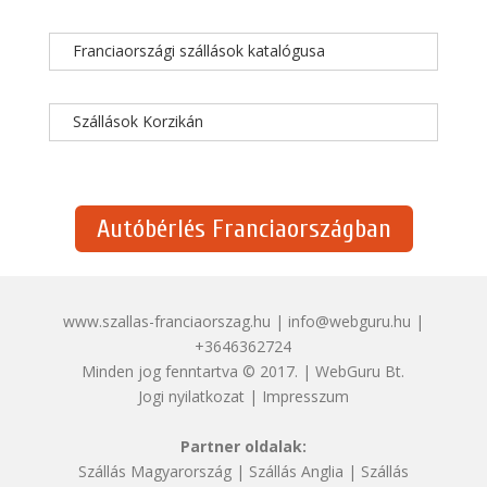
Franciaországi szállások katalógusa
Szállások Korzikán
Autóbérlés Franciaországban
www.szallas-franciaorszag.hu | info@webguru.hu |
+3646362724
Minden jog fenntartva © 2017. | WebGuru Bt.
Jogi nyilatkozat
|
Impresszum
Partner oldalak:
Szállás Magyarország
|
Szállás Anglia
|
Szállás