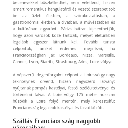
becenevekkel büszkélkedhet, nem véletlenül, hiszen
ismert romantikus hangulatáról és vezető szerepet tölt
be az üzleti életben, a szórakoztatásban, a
gasztronómiai életben, a divatban, a művészetben és
a kultúrában egyaránt. Párizs bátran kijelenthetjük,
hogy azon városok közé tartozik, melyet életünkben
legalább egyszer látnunk kell. További turista
célpontok, amiket érdemes megnézni, ha
Franciaországban jár: Bordeaux, Nizza, Marseille,
Cannes, Lyon, Biarritz, Strasbourg, Arles, Loire-völgye.
A népszerű idegenforgalmi célpont a Loire-völgy nagy
tekintélynek örvend, hiszen nagyszerű látványt
nyújtanak pompás kastélyai, festői szőlőültetvényei és
történelmi falvai. A Loire-völgy 175 méter hosszan
húzódik a Loire folyó mentén, mely keresztülfut
Franciaország legszebb kastélyai és falvai között.
Szállás Franciaország nagyobb
városaiban: