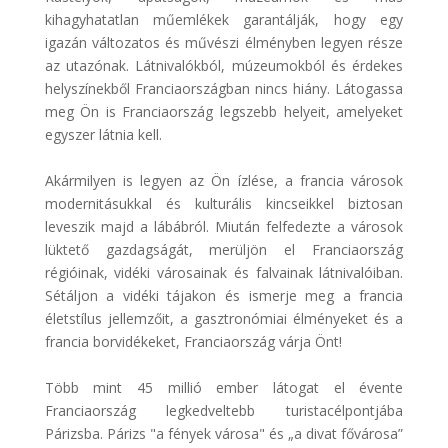
kihagyhatatlan műemlékek garantálják, hogy egy
igazán változatos és művészi élményben legyen része
az utazónak. Látnivalókból, múzeumokból és érdekes
helyszínekből Franciaországban nincs hiány. Látogassa
meg Ön is Franciaország legszebb helyeit, amelyeket
egyszer látnia kell.
Akármilyen is legyen az Ön ízlése, a francia városok
modernitásukkal és kulturális kincseikkel biztosan
leveszik majd a lábábról. Miután felfedezte a városok
lüktető gazdagságát, merüljön el Franciaország
régióinak, vidéki városainak és falvainak látnivalóiban.
Sétáljon a vidéki tájakon és ismerje meg a francia
életstílus jellemzőit, a gasztronómiai élményeket és a
francia borvidékeket, Franciaország várja Önt!
Több mint 45 millió ember látogat el évente
Franciaország legkedveltebb turistacélpontjába
Párizsba. Párizs "a fények városa" és „a divat fővárosa”