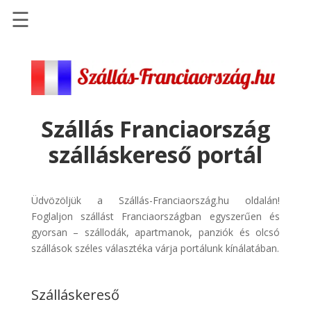
☰
Főoldal
Szállások
-
Szállásinfo.eu
Szállás Franciaország
Repülőjegy
szálláskereső portál
pénzvisszatérítéssel
Autóbérlés
-
Üdvözöljük a Szállás-Franciaország.hu oldalán!
Discover
Foglaljon szállást Franciaországban egyszerűen és
Cars
gyorsan – szállodák, apartmanok, panziók és olcsó
szállások széles választéka várja portálunk kínálatában.
Transzfer
-
Kiwi
Szálláskereső
Taxi