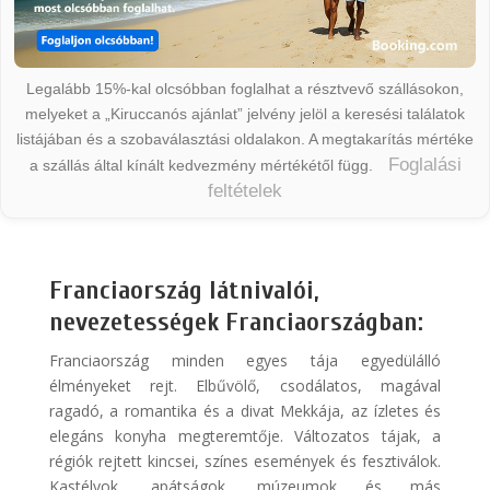
Legalább 15%-kal olcsóbban foglalhat a résztvevő szállásokon,
melyeket a „Kiruccanós ajánlat” jelvény jelöl a keresési találatok
listájában és a szobaválasztási oldalakon. A megtakarítás mértéke
Foglalási
a szállás által kínált kedvezmény mértékétől függ.
feltételek
Franciaország látnivalói,
nevezetességek Franciaországban:
Franciaország minden egyes tája egyedülálló
élményeket rejt. Elbűvölő, csodálatos, magával
ragadó, a romantika és a divat Mekkája, az ízletes és
elegáns konyha megteremtője. Változatos tájak, a
régiók rejtett kincsei, színes események és fesztiválok.
Kastélyok, apátságok, múzeumok és más