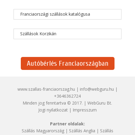
Franciaországi szállások katalógusa
Szállások Korzikán
Autóbérlés Franciaországban
www.szallas-franciaorszag.hu | info@webguru.hu |
+3646362724
Minden jog fenntartva © 2017. | WebGuru Bt.
Jogi nyilatkozat
|
Impresszum
Partner oldalak:
Szállás Magyarország
|
Szállás Anglia
|
Szállás