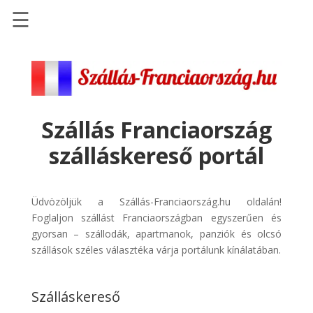
☰
Főoldal
Szállások
-
Szállásinfo.eu
Szállás Franciaország
Repülőjegy
szálláskereső portál
pénzvisszatérítéssel
Autóbérlés
-
Üdvözöljük a Szállás-Franciaország.hu oldalán!
Discover
Foglaljon szállást Franciaországban egyszerűen és
Cars
gyorsan – szállodák, apartmanok, panziók és olcsó
szállások széles választéka várja portálunk kínálatában.
Transzfer
-
Kiwi
Szálláskereső
Taxi