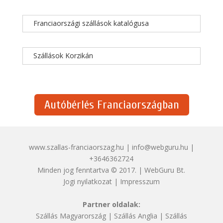
Franciaországi szállások katalógusa
Szállások Korzikán
Autóbérlés Franciaországban
www.szallas-franciaorszag.hu | info@webguru.hu |
+3646362724
Minden jog fenntartva © 2017. | WebGuru Bt.
Jogi nyilatkozat
|
Impresszum
Partner oldalak:
Szállás Magyarország
|
Szállás Anglia
|
Szállás