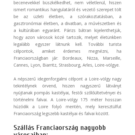
becenevekkel büszkélkedhet, nem véletlenül, hiszen
ismert romantikus hangulatáról és vezető szerepet tölt
be az üzleti életben, a szórakoztatásban, a
gasztronómiai életben, a divatban, a művészetben és
a kultúrában egyaránt. Párizs bátran kijelenthetjük,
hogy azon városok közé tartozik, melyet életünkben
legalább egyszer látnunk kell. További turista
célpontok, amiket érdemes megnézni, ha
Franciaországban jár: Bordeaux, Nizza, Marseille,
Cannes, Lyon, Biarritz, Strasbourg, Arles, Loire-völgye.
A népszerű idegenforgalmi célpont a Loire-völgy nagy
tekintélynek örvend, hiszen nagyszerű látványt
nyújtanak pompás kastélyai, festői szőlőültetvényei és
történelmi falvai. A Loire-völgy 175 méter hosszan
húzódik a Loire folyó mentén, mely keresztülfut
Franciaország legszebb kastélyai és falvai között.
Szállás Franciaország nagyobb
városaiban: