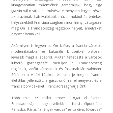
kihagyhatatlan műemlékek garantálják, hogy egy
igazán változatos és művészi élményben legyen része
az utazónak. Látnivalókból, múzeumokból és érdekes
helyszínekből Franciaországban nincs hiány. Látogassa
meg Ön is Franciaország legszebb helyeit, amelyeket
egyszer látnia kell.
Akármilyen is legyen az Ön ízlése, a francia városok
modernitásukkal és kulturális kincseikkel biztosan
leveszik majd a lábábról. Miután felfedezte a városok
lüktető gazdagságát, merüljön el Franciaország
régióinak, vidéki városainak és falvainak látnivalóiban.
Sétáljon a vidéki tájakon és ismerje meg a francia
életstílus jellemzőit, a gasztronómiai élményeket és a
francia borvidékeket, Franciaország várja Önt!
Több mint 45 millió ember látogat el évente
Franciaország legkedveltebb turistacélpontjába
Párizsba. Párizs "a fények városa" és „a divat fővárosa”