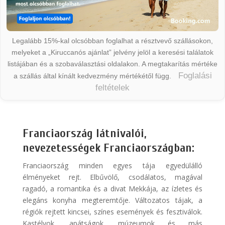
Legalább 15%-kal olcsóbban foglalhat a résztvevő szállásokon,
melyeket a „Kiruccanós ajánlat” jelvény jelöl a keresési találatok
listájában és a szobaválasztási oldalakon. A megtakarítás mértéke
Foglalási
a szállás által kínált kedvezmény mértékétől függ.
feltételek
Franciaország látnivalói,
nevezetességek Franciaországban:
Franciaország minden egyes tája egyedülálló
élményeket rejt. Elbűvölő, csodálatos, magával
ragadó, a romantika és a divat Mekkája, az ízletes és
elegáns konyha megteremtője. Változatos tájak, a
régiók rejtett kincsei, színes események és fesztiválok.
Kastélyok, apátságok, múzeumok és más