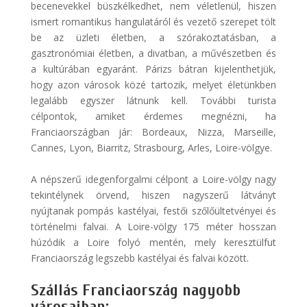
becenevekkel büszkélkedhet, nem véletlenül, hiszen
ismert romantikus hangulatáról és vezető szerepet tölt
be az üzleti életben, a szórakoztatásban, a
gasztronómiai életben, a divatban, a művészetben és
a kultúrában egyaránt. Párizs bátran kijelenthetjük,
hogy azon városok közé tartozik, melyet életünkben
legalább egyszer látnunk kell. További turista
célpontok, amiket érdemes megnézni, ha
Franciaországban jár: Bordeaux, Nizza, Marseille,
Cannes, Lyon, Biarritz, Strasbourg, Arles, Loire-völgye.
A népszerű idegenforgalmi célpont a Loire-völgy nagy
tekintélynek örvend, hiszen nagyszerű látványt
nyújtanak pompás kastélyai, festői szőlőültetvényei és
történelmi falvai. A Loire-völgy 175 méter hosszan
húzódik a Loire folyó mentén, mely keresztülfut
Franciaország legszebb kastélyai és falvai között.
Szállás Franciaország nagyobb
városaiban: