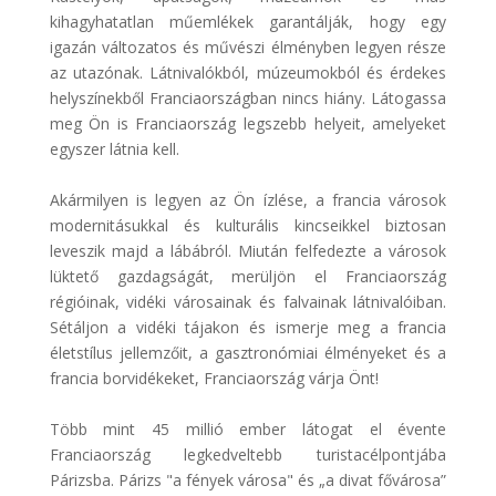
kihagyhatatlan műemlékek garantálják, hogy egy
igazán változatos és művészi élményben legyen része
az utazónak. Látnivalókból, múzeumokból és érdekes
helyszínekből Franciaországban nincs hiány. Látogassa
meg Ön is Franciaország legszebb helyeit, amelyeket
egyszer látnia kell.
Akármilyen is legyen az Ön ízlése, a francia városok
modernitásukkal és kulturális kincseikkel biztosan
leveszik majd a lábábról. Miután felfedezte a városok
lüktető gazdagságát, merüljön el Franciaország
régióinak, vidéki városainak és falvainak látnivalóiban.
Sétáljon a vidéki tájakon és ismerje meg a francia
életstílus jellemzőit, a gasztronómiai élményeket és a
francia borvidékeket, Franciaország várja Önt!
Több mint 45 millió ember látogat el évente
Franciaország legkedveltebb turistacélpontjába
Párizsba. Párizs "a fények városa" és „a divat fővárosa”