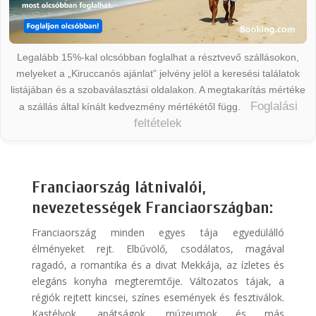
Legalább 15%-kal olcsóbban foglalhat a résztvevő szállásokon,
melyeket a „Kiruccanós ajánlat” jelvény jelöl a keresési találatok
listájában és a szobaválasztási oldalakon. A megtakarítás mértéke
Foglalási
a szállás által kínált kedvezmény mértékétől függ.
feltételek
Franciaország látnivalói,
nevezetességek Franciaországban:
Franciaország minden egyes tája egyedülálló
élményeket rejt. Elbűvölő, csodálatos, magával
ragadó, a romantika és a divat Mekkája, az ízletes és
elegáns konyha megteremtője. Változatos tájak, a
régiók rejtett kincsei, színes események és fesztiválok.
Kastélyok, apátságok, múzeumok és más