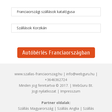
Franciaországi szállások katalógusa
Szállások Korzikán
Autóbérlés Franciaországban
www.szallas-franciaorszag.hu | info@webguru.hu |
+3646362724
Minden jog fenntartva © 2017. | WebGuru Bt.
Jogi nyilatkozat
|
Impresszum
Partner oldalak:
Szállás Magyarország
|
Szállás Anglia
|
Szállás