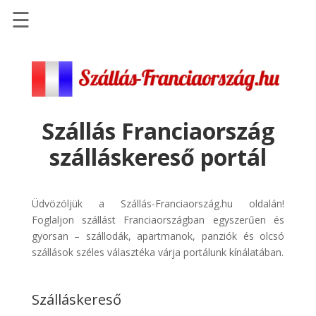
☰
Főoldal
Szállások
-
Szállásinfo.eu
Szállás Franciaország
Repülőjegy
szálláskereső portál
pénzvisszatérítéssel
Autóbérlés
-
Üdvözöljük a Szállás-Franciaország.hu oldalán!
Discover
Foglaljon szállást Franciaországban egyszerűen és
Cars
gyorsan – szállodák, apartmanok, panziók és olcsó
szállások széles választéka várja portálunk kínálatában.
Transzfer
-
Kiwi
Szálláskereső
Taxi