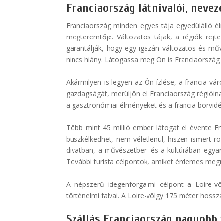
Franciaország látnivalói, neve
Franciaország minden egyes tája egyedülálló él
megteremtője. Változatos tájak, a régiók rej
garantálják, hogy egy igazán változatos és mű
nincs hiány. Látogassa meg Ön is Franciaország l
Akármilyen is legyen az Ön ízlése, a francia vár
gazdagságát, merüljön el Franciaország régióinak,
a gasztronómiai élményeket és a francia borvidé
Több mint 45 millió ember látogat el évente Fr
büszkélkedhet, nem véletlenül, hiszen ismert r
divatban, a művészetben és a kultúrában egyará
További turista célpontok, amiket érdemes megnéz
A népszerű idegenforgalmi célpont a Loire-vö
történelmi falvai. A Loire-völgy 175 méter hossz
Szállás Franciaország nagyobb 