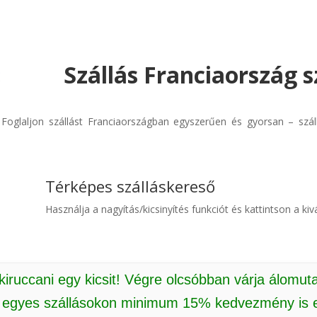
Szállás Franciaország s
! Foglaljon szállást Franciaországban egyszerűen és gyorsan – szá
Térképes szálláskereső
Használja a nagyítás/kicsinyítés funkciót és kattintson a kivá
 kiruccani egy kicsit! Végre olcsóbban várja álomut
: egyes szállásokon minimum 15% kedvezmény is e