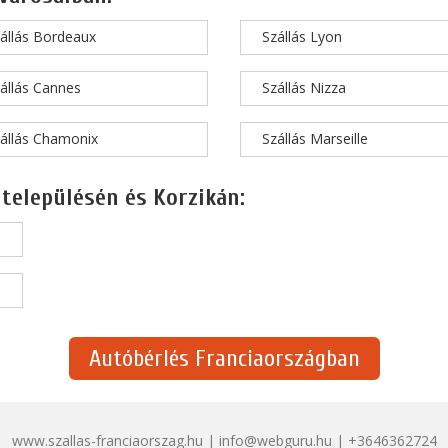
állás Bordeaux
Szállás Lyon
állás Cannes
Szállás Nizza
állás Chamonix
Szállás Marseille
 településén és Korzikán:
Autóbérlés Franciaországban
www.szallas-franciaorszag.hu | info@webguru.hu | +3646362724