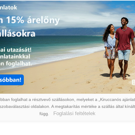
ban foglalhat a résztvevő szállásokon, melyeket a „Kiruccanós ajánlat” 
a szobaválasztási oldalakon. A megtakarítás mértéke a szállás által kín
Foglalási feltételek
függ.