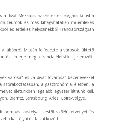
s a divat Mekkája, az ízletes és elegáns konyha
gok, múzeumok és más kihagyhatatlan műemlékek
kból és érdekes helyszínekből Franciaországban
d a lábábról. Miután felfedezte a városok lüktető
on és ismerje meg a francia életstílus jellemzőit,
nyek városa" és „a divat fővárosa” becenevekkel
 a szórakoztatásban, a gasztronómiai életben, a
elyet életünkben legalább egyszer látnunk kell.
n, Biarritz, Strasbourg, Arles, Loire-völgye.
 pompás kastélyai, festői szőlőültetvényei és
ebb kastélyai és falvai között.