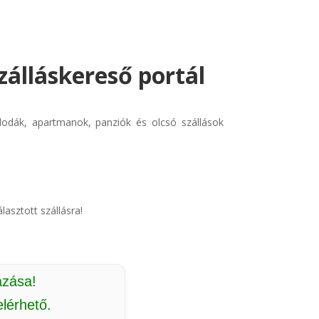
zálláskereső portál
llodák, apartmanok, panziók és olcsó szállások
lasztott szállásra!
azása!
lérhető.