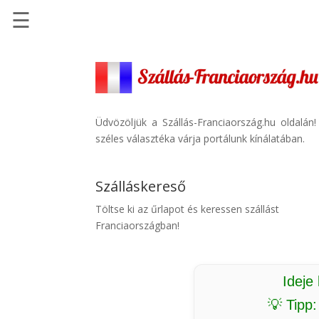
☰
Főoldal
Szállások
-
Szállásinfo.eu
Üdvözöljük a Szállás-Franciaország.hu oldalán
széles választéka várja portálunk kínálatában.
Repülőjegy
pénzvisszatérítéssel
Szálláskereső
Autóbérlés
-
Töltse ki az űrlapot és keressen szállást
Discover
Franciaországban!
Cars
Transzfer
-
Ideje
Kiwi
💡 Tipp
Taxi