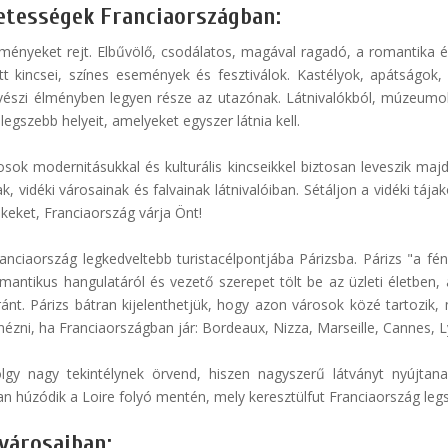
zetességek Franciaországban:
ményeket rejt. Elbűvölő, csodálatos, magával ragadó, a romantika é
tett kincsei, színes események és fesztiválok. Kastélyok, apátsá
vészi élményben legyen része az utazónak. Látnivalókból, múzeumo
egszebb helyeit, amelyeket egyszer látnia kell.
osok modernitásukkal és kulturális kincseikkel biztosan leveszik maj
 vidéki városainak és falvainak látnivalóiban. Sétáljon a vidéki tájak
keket, Franciaország várja Önt!
anciaország legkedveltebb turistacélpontjába Párizsba. Párizs "a fé
omantikus hangulatáról és vezető szerepet tölt be az üzleti életben,
nt. Párizs bátran kijelenthetjük, hogy azon városok közé tartozik, m
ni, ha Franciaországban jár: Bordeaux, Nizza, Marseille, Cannes, Lyo
lgy nagy tekintélynek örvend, hiszen nagyszerű látványt nyújtanak
an húzódik a Loire folyó mentén, mely keresztülfut Franciaország legsz
városaiban: