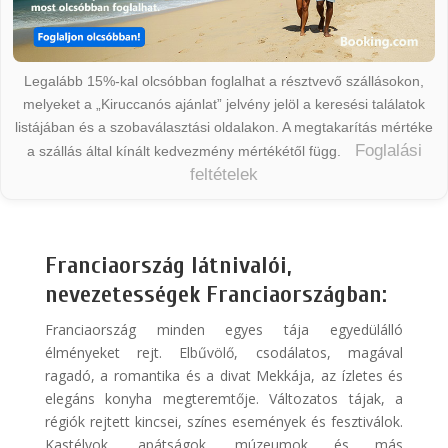
Legalább 15%-kal olcsóbban foglalhat a résztvevő szállásokon,
melyeket a „Kiruccanós ajánlat” jelvény jelöl a keresési találatok
listájában és a szobaválasztási oldalakon. A megtakarítás mértéke
Foglalási
a szállás által kínált kedvezmény mértékétől függ.
feltételek
Franciaország látnivalói,
nevezetességek Franciaországban:
Franciaország minden egyes tája egyedülálló
élményeket rejt. Elbűvölő, csodálatos, magával
ragadó, a romantika és a divat Mekkája, az ízletes és
elegáns konyha megteremtője. Változatos tájak, a
régiók rejtett kincsei, színes események és fesztiválok.
Kastélyok, apátságok, múzeumok és más