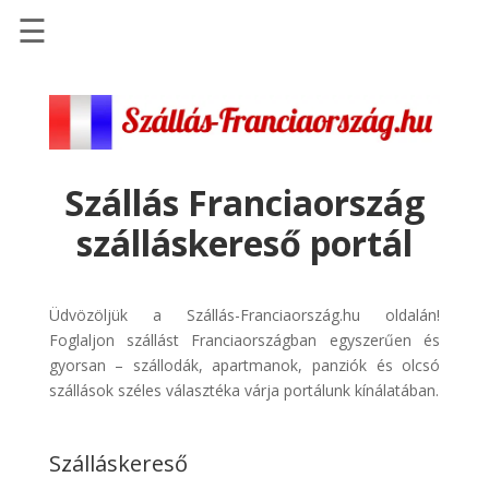
☰
Főoldal
Szállások
-
Szállásinfo.eu
Szállás Franciaország
Repülőjegy
szálláskereső portál
pénzvisszatérítéssel
Autóbérlés
-
Üdvözöljük a Szállás-Franciaország.hu oldalán!
Discover
Foglaljon szállást Franciaországban egyszerűen és
Cars
gyorsan – szállodák, apartmanok, panziók és olcsó
szállások széles választéka várja portálunk kínálatában.
Transzfer
-
Kiwi
Szálláskereső
Taxi