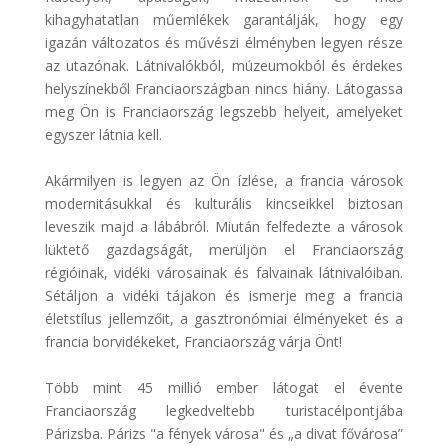
kihagyhatatlan műemlékek garantálják, hogy egy
igazán változatos és művészi élményben legyen része
az utazónak. Látnivalókból, múzeumokból és érdekes
helyszínekből Franciaországban nincs hiány. Látogassa
meg Ön is Franciaország legszebb helyeit, amelyeket
egyszer látnia kell.
Akármilyen is legyen az Ön ízlése, a francia városok
modernitásukkal és kulturális kincseikkel biztosan
leveszik majd a lábábról. Miután felfedezte a városok
lüktető gazdagságát, merüljön el Franciaország
régióinak, vidéki városainak és falvainak látnivalóiban.
Sétáljon a vidéki tájakon és ismerje meg a francia
életstílus jellemzőit, a gasztronómiai élményeket és a
francia borvidékeket, Franciaország várja Önt!
Több mint 45 millió ember látogat el évente
Franciaország legkedveltebb turistacélpontjába
Párizsba. Párizs "a fények városa" és „a divat fővárosa”