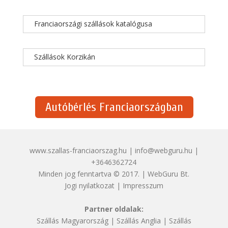
Franciaországi szállások katalógusa
Szállások Korzikán
Autóbérlés Franciaországban
www.szallas-franciaorszag.hu | info@webguru.hu |
+3646362724
Minden jog fenntartva © 2017. | WebGuru Bt.
Jogi nyilatkozat
|
Impresszum
Partner oldalak:
Szállás Magyarország
|
Szállás Anglia
|
Szállás