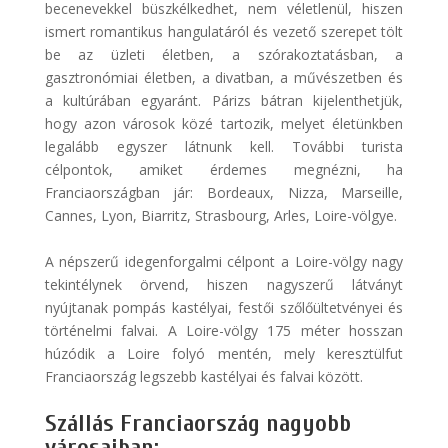
becenevekkel büszkélkedhet, nem véletlenül, hiszen
ismert romantikus hangulatáról és vezető szerepet tölt
be az üzleti életben, a szórakoztatásban, a
gasztronómiai életben, a divatban, a művészetben és
a kultúrában egyaránt. Párizs bátran kijelenthetjük,
hogy azon városok közé tartozik, melyet életünkben
legalább egyszer látnunk kell. További turista
célpontok, amiket érdemes megnézni, ha
Franciaországban jár: Bordeaux, Nizza, Marseille,
Cannes, Lyon, Biarritz, Strasbourg, Arles, Loire-völgye.
A népszerű idegenforgalmi célpont a Loire-völgy nagy
tekintélynek örvend, hiszen nagyszerű látványt
nyújtanak pompás kastélyai, festői szőlőültetvényei és
történelmi falvai. A Loire-völgy 175 méter hosszan
húzódik a Loire folyó mentén, mely keresztülfut
Franciaország legszebb kastélyai és falvai között.
Szállás Franciaország nagyobb
városaiban: