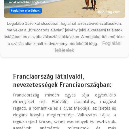
Legalább 15%-kal olcsóbban foglalhat a résztvevő szállásokon,
melyeket a „Kiruccanós ajánlat” jelvény jelöl a keresési találatok
listájában és a szobaválasztási oldalakon. A megtakarítás mértéke
Foglalási
a szállás által kínált kedvezmény mértékétől függ.
feltételek
Franciaország látnivalói,
nevezetességek Franciaországban:
Franciaország minden egyes tája egyedülálló
élményeket rejt. Elbűvölő, csodálatos, magával
ragadó, a romantika és a divat Mekkája, az ízletes és
elegáns konyha megteremtője. Változatos tájak, a
régiók rejtett kincsei, színes események és fesztiválok.
Kastélyok, apátságok, múzeumok és más