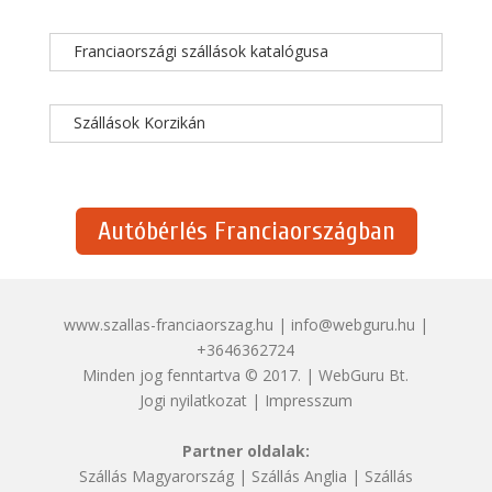
Franciaországi szállások katalógusa
Szállások Korzikán
Autóbérlés Franciaországban
www.szallas-franciaorszag.hu | info@webguru.hu |
+3646362724
Minden jog fenntartva © 2017. | WebGuru Bt.
Jogi nyilatkozat
|
Impresszum
Partner oldalak:
Szállás Magyarország
|
Szállás Anglia
|
Szállás