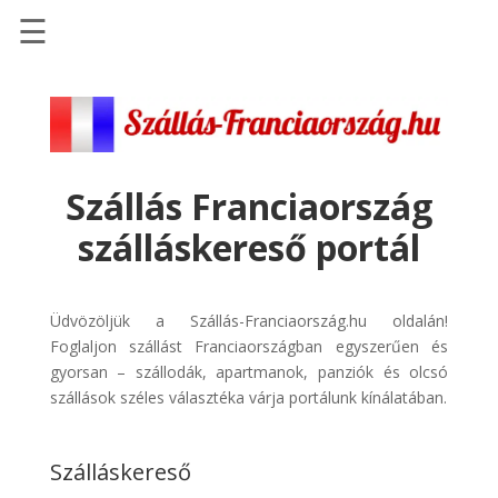
☰
Főoldal
Szállások
-
Szállásinfo.eu
Szállás Franciaország
Repülőjegy
szálláskereső portál
pénzvisszatérítéssel
Autóbérlés
-
Üdvözöljük a Szállás-Franciaország.hu oldalán!
Discover
Foglaljon szállást Franciaországban egyszerűen és
Cars
gyorsan – szállodák, apartmanok, panziók és olcsó
szállások széles választéka várja portálunk kínálatában.
Transzfer
-
Kiwi
Szálláskereső
Taxi