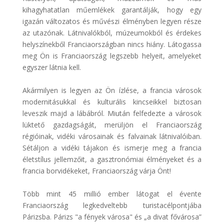
kihagyhatatlan műemlékek garantálják, hogy egy
igazán változatos és művészi élményben legyen része
az utazónak. Látnivalókból, múzeumokból és érdekes
helyszínekből Franciaországban nincs hiány. Látogassa
meg Ön is Franciaország legszebb helyeit, amelyeket
egyszer látnia kell.
Akármilyen is legyen az Ön ízlése, a francia városok
modernitásukkal és kulturális kincseikkel biztosan
leveszik majd a lábábról. Miután felfedezte a városok
lüktető gazdagságát, merüljön el Franciaország
régióinak, vidéki városainak és falvainak látnivalóiban.
Sétáljon a vidéki tájakon és ismerje meg a francia
életstílus jellemzőit, a gasztronómiai élményeket és a
francia borvidékeket, Franciaország várja Önt!
Több mint 45 millió ember látogat el évente
Franciaország legkedveltebb turistacélpontjába
Párizsba. Párizs "a fények városa" és „a divat fővárosa”