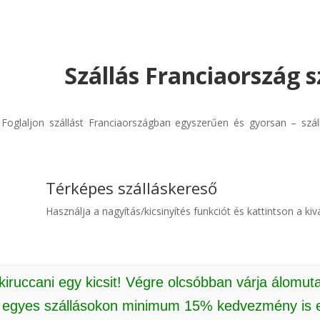
Szállás Franciaország s
! Foglaljon szállást Franciaországban egyszerűen és gyorsan – szá
Térképes szálláskereső
Használja a nagyítás/kicsinyítés funkciót és kattintson a kivá
 kiruccani egy kicsit! Végre olcsóbban várja álomut
: egyes szállásokon minimum 15% kedvezmény is e