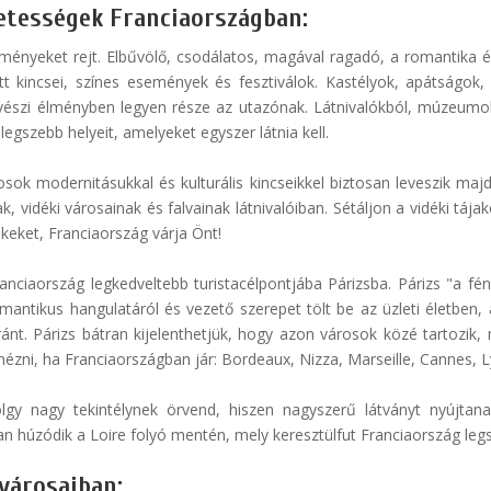
zetességek Franciaországban:
ményeket rejt. Elbűvölő, csodálatos, magával ragadó, a romantika é
tett kincsei, színes események és fesztiválok. Kastélyok, apátsá
vészi élményben legyen része az utazónak. Látnivalókból, múzeumo
egszebb helyeit, amelyeket egyszer látnia kell.
osok modernitásukkal és kulturális kincseikkel biztosan leveszik maj
 vidéki városainak és falvainak látnivalóiban. Sétáljon a vidéki tájak
keket, Franciaország várja Önt!
anciaország legkedveltebb turistacélpontjába Párizsba. Párizs "a fé
omantikus hangulatáról és vezető szerepet tölt be az üzleti életben,
nt. Párizs bátran kijelenthetjük, hogy azon városok közé tartozik, m
ni, ha Franciaországban jár: Bordeaux, Nizza, Marseille, Cannes, Lyo
lgy nagy tekintélynek örvend, hiszen nagyszerű látványt nyújtanak
an húzódik a Loire folyó mentén, mely keresztülfut Franciaország legsz
városaiban: