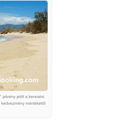
jelvény jelöl a keresési
ált kedvezmény mértékétől