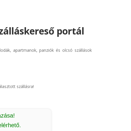
zálláskereső portál
llodák, apartmanok, panziók és olcsó szállások
lasztott szállásra!
azása!
lérhető.