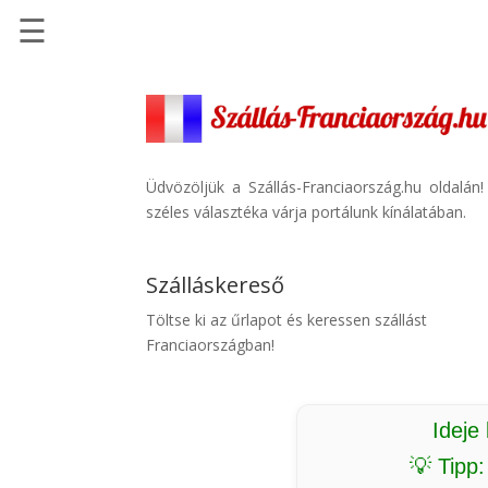
☰
Főoldal
Szállások
-
Szállásinfo.eu
Üdvözöljük a Szállás-Franciaország.hu oldalán
széles választéka várja portálunk kínálatában.
Repülőjegy
pénzvisszatérítéssel
Szálláskereső
Autóbérlés
-
Töltse ki az űrlapot és keressen szállást
Discover
Franciaországban!
Cars
Transzfer
-
Ideje
Kiwi
💡 Tipp
Taxi