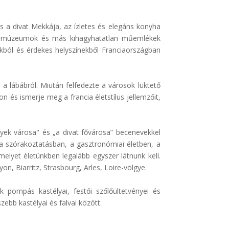
s a divat Mekkája, az ízletes és elegáns konyha
gok, múzeumok és más kihagyhatatlan műemlékek
kból és érdekes helyszínekből Franciaországban
d a lábábról. Miután felfedezte a városok lüktető
on és ismerje meg a francia életstílus jellemzőit,
nyek városa" és „a divat fővárosa” becenevekkel
 a szórakoztatásban, a gasztronómiai életben, a
elyet életünkben legalább egyszer látnunk kell.
n, Biarritz, Strasbourg, Arles, Loire-völgye.
 pompás kastélyai, festői szőlőültetvényei és
ebb kastélyai és falvai között.