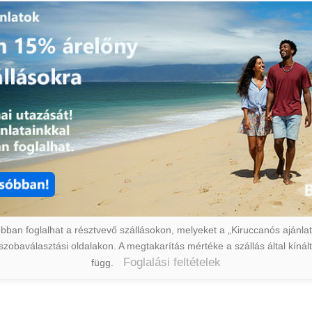
ban foglalhat a résztvevő szállásokon, melyeket a „Kiruccanós ajánlat” 
a szobaválasztási oldalakon. A megtakarítás mértéke a szállás által kín
Foglalási feltételek
függ.