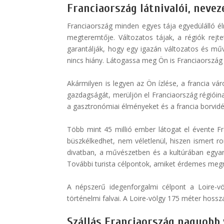
Franciaország látnivalói, neve
Franciaország minden egyes tája egyedülálló él
megteremtője. Változatos tájak, a régiók rej
garantálják, hogy egy igazán változatos és mű
nincs hiány. Látogassa meg Ön is Franciaország l
Akármilyen is legyen az Ön ízlése, a francia vár
gazdagságát, merüljön el Franciaország régióinak,
a gasztronómiai élményeket és a francia borvidé
Több mint 45 millió ember látogat el évente Fr
büszkélkedhet, nem véletlenül, hiszen ismert r
divatban, a művészetben és a kultúrában egyará
További turista célpontok, amiket érdemes megnéz
A népszerű idegenforgalmi célpont a Loire-vö
történelmi falvai. A Loire-völgy 175 méter hossz
Szállás Franciaország nagyobb 