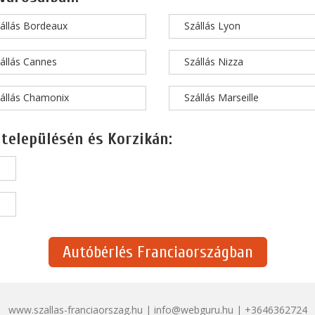
állás Bordeaux
Szállás Lyon
állás Cannes
Szállás Nizza
állás Chamonix
Szállás Marseille
 településén és Korzikán:
Autóbérlés Franciaországban
www.szallas-franciaorszag.hu | info@webguru.hu | +3646362724