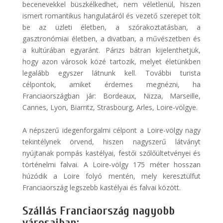
becenevekkel büszkélkedhet, nem véletlenül, hiszen
ismert romantikus hangulatáról és vezető szerepet tölt
be az üzleti életben, a szórakoztatásban, a
gasztronómiai életben, a divatban, a művészetben és
a kultúrában egyaránt. Párizs bátran kijelenthetjük,
hogy azon városok közé tartozik, melyet életünkben
legalább egyszer látnunk kell. További turista
célpontok, amiket érdemes megnézni, ha
Franciaországban jár: Bordeaux, Nizza, Marseille,
Cannes, Lyon, Biarritz, Strasbourg, Arles, Loire-völgye.
A népszerű idegenforgalmi célpont a Loire-völgy nagy
tekintélynek örvend, hiszen nagyszerű látványt
nyújtanak pompás kastélyai, festői szőlőültetvényei és
történelmi falvai. A Loire-völgy 175 méter hosszan
húzódik a Loire folyó mentén, mely keresztülfut
Franciaország legszebb kastélyai és falvai között.
Szállás Franciaország nagyobb
városaiban: