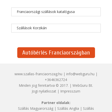
Franciaországi szállások katalógusa
Szállások Korzikán
Autóbérlés Franciaországban
www.szallas-franciaorszag.hu | info@webguru.hu |
+3646362724
Minden jog fenntartva © 2017. | WebGuru Bt.
Jogi nyilatkozat
|
Impresszum
Partner oldalak:
Szállás Magyarország
|
Szállás Anglia
|
Szállás