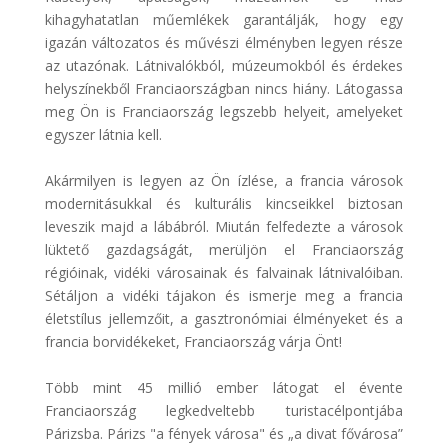
kihagyhatatlan műemlékek garantálják, hogy egy
igazán változatos és művészi élményben legyen része
az utazónak. Látnivalókból, múzeumokból és érdekes
helyszínekből Franciaországban nincs hiány. Látogassa
meg Ön is Franciaország legszebb helyeit, amelyeket
egyszer látnia kell.
Akármilyen is legyen az Ön ízlése, a francia városok
modernitásukkal és kulturális kincseikkel biztosan
leveszik majd a lábábról. Miután felfedezte a városok
lüktető gazdagságát, merüljön el Franciaország
régióinak, vidéki városainak és falvainak látnivalóiban.
Sétáljon a vidéki tájakon és ismerje meg a francia
életstílus jellemzőit, a gasztronómiai élményeket és a
francia borvidékeket, Franciaország várja Önt!
Több mint 45 millió ember látogat el évente
Franciaország legkedveltebb turistacélpontjába
Párizsba. Párizs "a fények városa" és „a divat fővárosa”