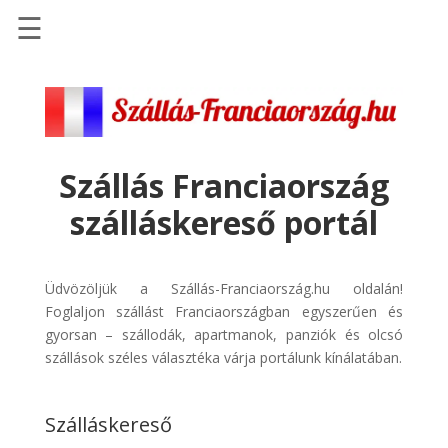
☰
Főoldal
Szállások
-
Szállásinfo.eu
Szállás Franciaország
Repülőjegy
szálláskereső portál
pénzvisszatérítéssel
Autóbérlés
-
Üdvözöljük a Szállás-Franciaország.hu oldalán!
Discover
Foglaljon szállást Franciaországban egyszerűen és
Cars
gyorsan – szállodák, apartmanok, panziók és olcsó
szállások széles választéka várja portálunk kínálatában.
Transzfer
-
Kiwi
Szálláskereső
Taxi