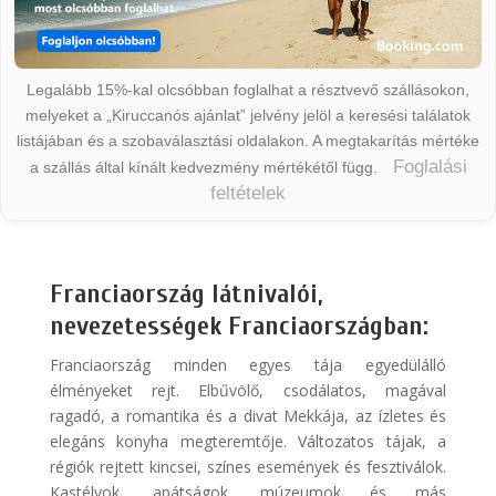
Legalább 15%-kal olcsóbban foglalhat a résztvevő szállásokon,
melyeket a „Kiruccanós ajánlat” jelvény jelöl a keresési találatok
listájában és a szobaválasztási oldalakon. A megtakarítás mértéke
Foglalási
a szállás által kínált kedvezmény mértékétől függ.
feltételek
Franciaország látnivalói,
nevezetességek Franciaországban:
Franciaország minden egyes tája egyedülálló
élményeket rejt. Elbűvölő, csodálatos, magával
ragadó, a romantika és a divat Mekkája, az ízletes és
elegáns konyha megteremtője. Változatos tájak, a
régiók rejtett kincsei, színes események és fesztiválok.
Kastélyok, apátságok, múzeumok és más