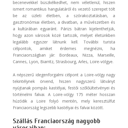
becenevekkel büszkélkedhet, nem véletlenül, hiszen
ismert romantikus hangulatáról és vezető szerepet tölt
be az üzleti életben, a szórakoztatásban, a
gasztronómiai életben, a divatban, a művészetben és
a kultúrában egyaránt. Párizs bátran kijelenthetjük,
hogy azon városok közé tartozik, melyet életünkben
legalább egyszer látnunk kell. További turista
célpontok, amiket érdemes megnézni, ha
Franciaországban jár: Bordeaux, Nizza, Marseille,
Cannes, Lyon, Biarritz, Strasbourg, Arles, Loire-völgye.
A népszerű idegenforgalmi célpont a Loire-völgy nagy
tekintélynek örvend, hiszen nagyszerű látványt
nyújtanak pompás kastélyai, festői szőlőültetvényei és
történelmi falvai. A Loire-völgy 175 méter hosszan
húzódik a Loire folyó mentén, mely keresztülfut
Franciaország legszebb kastélyai és falvai között.
Szállás Franciaország nagyobb
városaiban: