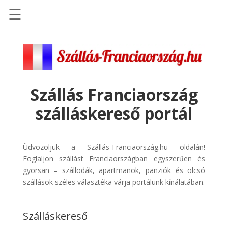
☰
Főoldal
Szállások
-
Szállásinfo.eu
Szállás Franciaország
Repülőjegy
szálláskereső portál
pénzvisszatérítéssel
Autóbérlés
-
Üdvözöljük a Szállás-Franciaország.hu oldalán!
Discover
Foglaljon szállást Franciaországban egyszerűen és
Cars
gyorsan – szállodák, apartmanok, panziók és olcsó
szállások széles választéka várja portálunk kínálatában.
Transzfer
-
Kiwi
Szálláskereső
Taxi