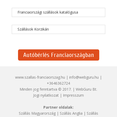
Franciaországi szállások katalógusa
Szállások Korzikán
Autóbérlés Franciaországban
www.szallas-franciaorszag.hu | info@webguru.hu |
+3646362724
Minden jog fenntartva © 2017. | WebGuru Bt.
Jogi nyilatkozat
|
Impresszum
Partner oldalak:
Szállás Magyarország
|
Szállás Anglia
|
Szállás