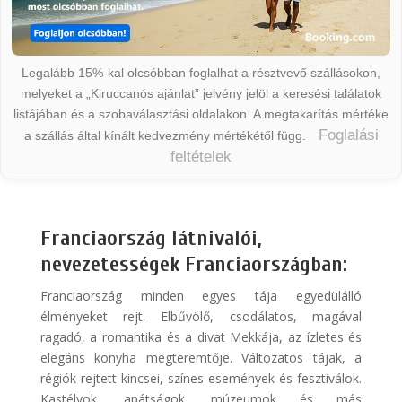
Legalább 15%-kal olcsóbban foglalhat a résztvevő szállásokon,
melyeket a „Kiruccanós ajánlat” jelvény jelöl a keresési találatok
listájában és a szobaválasztási oldalakon. A megtakarítás mértéke
Foglalási
a szállás által kínált kedvezmény mértékétől függ.
feltételek
Franciaország látnivalói,
nevezetességek Franciaországban:
Franciaország minden egyes tája egyedülálló
élményeket rejt. Elbűvölő, csodálatos, magával
ragadó, a romantika és a divat Mekkája, az ízletes és
elegáns konyha megteremtője. Változatos tájak, a
régiók rejtett kincsei, színes események és fesztiválok.
Kastélyok, apátságok, múzeumok és más