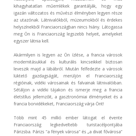
kihagyhatatlan műemlékek garantálják, hogy egy
igazán változatos és művészi élményben legyen része
az utazónak. Látnivalókból, múzeumokból és érdekes
helyszínekből Franciaországban nincs hiány. Látogassa
meg Ön is Franciaország legszebb helyeit, amelyeket
egyszer látnia kell.
Akármilyen is legyen az Ön ízlése, a francia városok
modernitásukkal és kulturális kincseikkel biztosan
leveszik majd a lábábról. Miután felfedezte a városok
lüktető gazdagságát, merüljön el Franciaország
régióinak, vidéki városainak és falvainak látnivalóiban.
Sétáljon a vidéki tájakon és ismerje meg a francia
életstílus jellemzőit, a gasztronómiai élményeket és a
francia borvidékeket, Franciaország várja Önt!
Több mint 45 millió ember látogat el évente
Franciaország legkedveltebb turistacélpontjába
Párizsba. Párizs "a fények városa" és „a divat fővárosa”