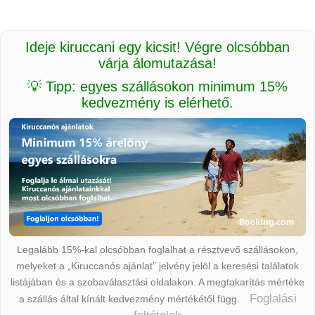
Ideje kiruccani egy kicsit! Végre olcsóbban
várja álomutazása!
💡 Tipp: egyes szállásokon minimum 15%
kedvezmény is elérhető.
Legalább 15%-kal olcsóbban foglalhat a résztvevő szállásokon,
melyeket a „Kiruccanós ajánlat” jelvény jelöl a keresési találatok
listájában és a szobaválasztási oldalakon. A megtakarítás mértéke
Foglalási
a szállás által kínált kedvezmény mértékétől függ.