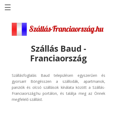
☰
Főoldal
Szállások
-
Szállásinfo.eu
Szállás Baud -
Repülőjegy
Franciaország
pénzvisszatérítéssel
Autóbérlés
-
Szállásfoglalás Baud településen egyszerűen és
Discover
gyorsan! Böngésszen a szállodák, apartmanok,
Cars
panziók és olcsó szállások kínálata között a Szállás-
Franciaország.hu portálon, és találja meg az Önnek
Transzfer
megfelelő szállást.
-
Kiwi
Taxi