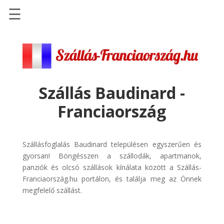
☰
Főoldal
Szállások
-
Szállásinfo.eu
Szállás Baudinard -
Repülőjegy
Franciaország
pénzvisszatérítéssel
Autóbérlés
-
Szállásfoglalás Baudinard településen egyszerűen és
Discover
gyorsan! Böngésszen a szállodák, apartmanok,
Cars
panziók és olcsó szállások kínálata között a Szállás-
Franciaország.hu portálon, és találja meg az Önnek
Transzfer
megfelelő szállást.
-
Kiwi
Taxi