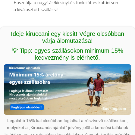
Használja a nagyítás/kicsinyítés funkciót és kattintson
a kiválasztott szállásra!
Ideje kiruccani egy kicsit! Végre olcsóbban
várja álomutazása!
💡 Tipp: egyes szállásokon minimum 15%
kedvezmény is elérhető.
Legalább 15%-kal olcsóbban foglalhat a résztvevő szállásokon,
melyeket a „Kiruccanós ajánlat” jelvény jelöl a keresési találatok
listájában és a szobaválasztási oldalakon. A megtakarítás mértéke